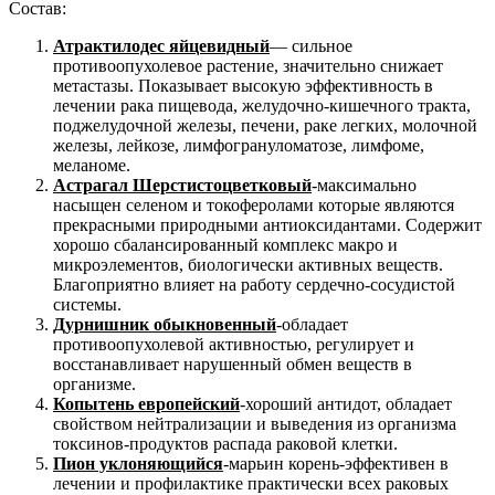
Состав:
Атрактилодес яйцевидны
й
— сильное
противоопухолевое растение, значительно снижает
метастазы. Показывает высокую эффективность в
лечении рака пищевода, желудочно-кишечного тракта,
поджелудочной железы, печени, раке легких, молочной
железы, лейкозе, лимфогрануломатозе, лимфоме,
меланоме.
Астрагал Шерстистоцветковый
-максимально
насыщен селеном и токоферолами которые являются
прекрасными природными антиоксидантами. Содержит
хорошо сбалансированный комплекс макро и
микроэлементов, биологически активных веществ.
Благоприятно влияет на работу сердечно-сосудистой
системы.
Дурнишник обыкновенный
-обладает
противоопухолевой активностью, регулирует и
восстанавливает нарушенный обмен веществ в
организме.
Копытень европейский
-хороший антидот, обладает
свойством нейтрализации и выведения из организма
токсинов-продуктов распада раковой клетки.
Пион уклоняющийся
-марьин корень-эффективен в
лечении и профилактике практически всех раковых