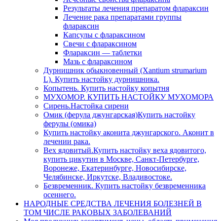
Результаты лечения препаратом флараксин
Лечение рака препаратами группы
флараксин
Капсулы с флараксином
Свечи с флараксином
Флараксин — таблетки
Мазь с флараксином
Дурнишник обыкновенный (Xantium strumarium
L). Купить настойку дурнишника.
Копытень. Купить настойку копытня
МУХОМОР. КУПИТЬ НАСТОЙКУ МУХОМОРА
Сирень.Настойка сирени
Омик (ферула джунгарская)Купить настойку
ферулы (омика)
Купить настойку аконита джунгарского. Аконит в
лечении рака.
Вех ядовитый.Купить настойку веха ядовитого,
купить цикутин в Москве, Санкт-Петербурге,
Воронеже, Екатеринбурге, Новосибирске,
Челябинске, Иркутске, Владивостоке.
Безвременник. Купить настойку безвременника
осеннего.
НАРОДНЫЕ СРЕДСТВА ЛЕЧЕНИЯ БОЛЕЗНЕЙ В
ТОМ ЧИСЛЕ РАКОВЫХ ЗАБОЛЕВАНИЙ