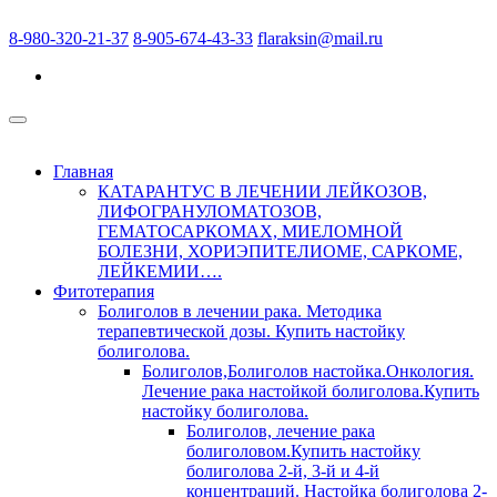
8-980-320-21-37
8-905-674-43-33
flaraksin@mail.ru
Главная
КАТАРАНТУС В ЛЕЧЕНИИ ЛЕЙКОЗОВ,
ЛИФОГРАНУЛОМАТОЗОВ,
ГЕМАТОСАРКОМАХ, МИЕЛОМНОЙ
БОЛЕЗНИ, ХОРИЭПИТЕЛИОМЕ, САРКОМЕ,
ЛЕЙКЕМИИ….
Фитотерапия
Болиголов в лечении рака. Методика
терапевтической дозы. Купить настойку
болиголова.
Болиголов,Болиголов настойка.Онкология.
Лечение рака настойкой болиголова.Купить
настойку болиголова.
Болиголов, лечение рака
болиголовом.Купить настойку
болиголова 2-й, 3-й и 4-й
концентраций. Настойка болиголова 2-