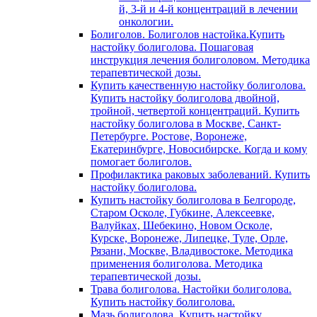
й, 3-й и 4-й концентраций в лечении
онкологии.
Болиголов. Болиголов настойка.Купить
настойку болиголова. Пошаговая
инструкция лечения болиголовом. Методика
терапевтической дозы.
Купить качественную настойку болиголова.
Купить настойку болиголова двойной,
тройной, четвертой концентраций. Купить
настойку болиголова в Москве, Санкт-
Петербурге. Ростове, Воронеже,
Екатеринбурге, Новосибирске. Когда и кому
помогает болиголов.
Профилактика раковых заболеваний. Купить
настойку болиголова.
Купить настойку болиголова в Белгороде,
Старом Осколе, Губкине, Алексеевке,
Валуйках, Шебекино, Новом Осколе,
Курске, Воронеже, Липецке, Туле, Орле,
Рязани, Москве, Владивостоке. Методика
применения болиголова. Методика
терапевтической дозы.
Трава болиголова. Настойки болиголова.
Купить настойку болиголова.
Мазь болиголова. Купить настойку