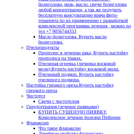
болиголова, мазь, масло. свечи болиголова
любой концентрации, а так же получить
бесплатную консультацию врача фито-
терапевта по их применению с разработкой
комплексной программы лечения , можно по
тел +7 9056744333
Масло болиголова. Купить масло
болиголова.
Пчелопродукты
Прополис в лечении рака, Купить настойку
прополиса на травах.
Пчелиная огневка (личинка восковой
моли).Купить настойку восковой моли.
Пчелиный подмор. Купить настойку
пчелиного подмора.
Настойка грецкого ореха.Купить настойку
грецкого ореха
Чистотел
Свечи с чистотелом
Гирудотерапия (лечение пиявками)
КУПИТЬ СУШЕНУЮ ПИЯВКУ.
Комплексное лечение болезни Пейрони
Флараксин
Что такое флараксин
Лечебные свойства флараксина