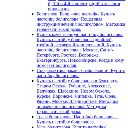
й, 3-й и 4-й концентраций в лечении
онкологии.
Болиголов. Болиголов настойка.Купить
настойку болиголова. Пошаговая
инструкция лечения болиголовом. Методика
терапевтической дозы.
Купить качественную настойку болиголова.
Купить настойку болиголова двойной,
тройной, четвертой концентраций. Купить
настойку болиголова в Москве, Санкт-
Петербурге. Ростове, Воронеже,
Екатеринбурге, Новосибирске. Когда и кому
помогает болиголов.
Профилактика раковых заболеваний. Купить
настойку болиголова.
Купить настойку болиголова в Белгороде,
Старом Осколе, Губкине, Алексеевке,
Валуйках, Шебекино, Новом Осколе,
Курске, Воронеже, Липецке, Туле, Орле,
Рязани, Москве, Владивостоке. Методика
применения болиголова. Методика
терапевтической дозы.
Трава болиголова. Настойки болиголова.
Купить настойку болиголова.
Мазь болиголова. Купить настойку