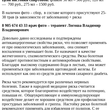
— 700 руб., 275 мл – 1500 руб.
В наличии фито – сбор, в составе которого присутствуют 25-
38 трав (в зависимости от заболевания) + ряска
8 905 674 43 33 врач фито – терапевт Логоша Владимир
Владимирович
Довольно давно исследованы и подтверждены
антиканцерогенные свойства ряски, что позволяет применять
ее при онкологических заболеваниях, она снимает
воспаления и уменьшает боли. Ее назначают в качестве
желчегонного, спазмолитического средства. Ряска болотная
обладает противоглистным и антимикробным свойствами.
Благодаря высокому содержанию йода в листьях, она может
применяться при заболеваниях щитовидной железы. Ее
используют как оно из средств для лечения сахарного диабета.
Ряска часто рекомендуется при различных нервных
болезнях. Также в народной медицине ряска считается
средством, которое благоприятно воздействует на потенцию,
повышая ее. Общеукрепляющее и иммуномодулирующее
воздействие делает ее хорошим средством для профилактики
простудных заболеваний и гриппа. Настойку ряски болотной
рекомендуют применять для избавления от полипов. С ее