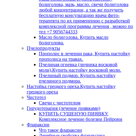
болиголова, мазь, масло. свечи болиголова
любой концентрации, а так же получить
бесплатную консультацию врача фито-
терапевта по их применению с разработкой
комплексной программы лечения , можно по
тел +7 9056744333
Масло болиголова. Купить масло
болиголова.
Пчелопродукты
Прополис в лечении рака, Купить настойку
прополиса на травах.
Пчелиная огневка (личинка восковой
моли).Купить настойку восковой моли.
Пчелиный подмор. Купить настойку
пчелиного подмора.
Настойка грецкого ореха.Купить настойку
грецкого ореха
Чистотел
Свечи с чистотелом
Гирудотерапия (лечение пиявками)
КУПИТЬ СУШЕНУЮ ПИЯВКУ.
Комплексное лечение болезни Пейрони
Флараксин
Что такое флараксин
Лечебные свойства флараксина