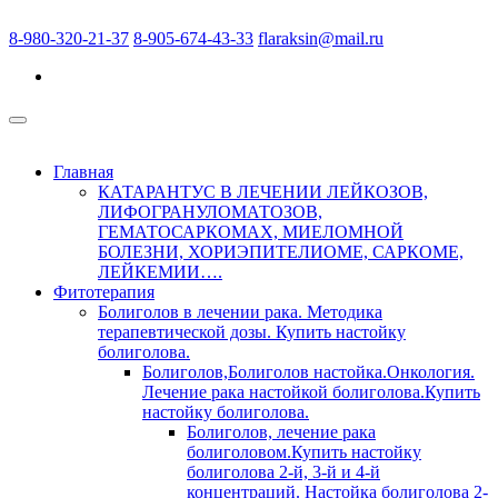
8-980-320-21-37
8-905-674-43-33
flaraksin@mail.ru
Главная
КАТАРАНТУС В ЛЕЧЕНИИ ЛЕЙКОЗОВ,
ЛИФОГРАНУЛОМАТОЗОВ,
ГЕМАТОСАРКОМАХ, МИЕЛОМНОЙ
БОЛЕЗНИ, ХОРИЭПИТЕЛИОМЕ, САРКОМЕ,
ЛЕЙКЕМИИ….
Фитотерапия
Болиголов в лечении рака. Методика
терапевтической дозы. Купить настойку
болиголова.
Болиголов,Болиголов настойка.Онкология.
Лечение рака настойкой болиголова.Купить
настойку болиголова.
Болиголов, лечение рака
болиголовом.Купить настойку
болиголова 2-й, 3-й и 4-й
концентраций. Настойка болиголова 2-