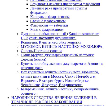
Результаты лечения препаратом флараксин
Лечение рака препаратами группы
флараксин
Капсулы с флараксином
Свечи с флараксином
Флараксин — таблетки
Мазь с флараксином
Дурнишник обыкновенный (Xantium strumarium
L). Купить настойку дурнишника.
Копытень. Купить настойку копытня
МУХОМОР. КУПИТЬ НАСТОЙКУ МУХОМОРА
Сирень.Настойка сирени
Омик (ферула джунгарская)Купить настойку
ферулы (омика)
Купить настойку аконита джунгарского. Аконит в
лечении рака.
Вех ядовитый.Купить настойку веха ядовитого,
купить цикутин в Москве, Санкт-Петербурге,
Воронеже, Екатеринбурге, Новосибирске,
Челябинске, Иркутске, Владивостоке.
Безвременник. Купить настойку безвременника
осеннего.
НАРОДНЫЕ СРЕДСТВА ЛЕЧЕНИЯ БОЛЕЗНЕЙ В
ТОМ ЧИСЛЕ РАКОВЫХ ЗАБОЛЕВАНИЙ