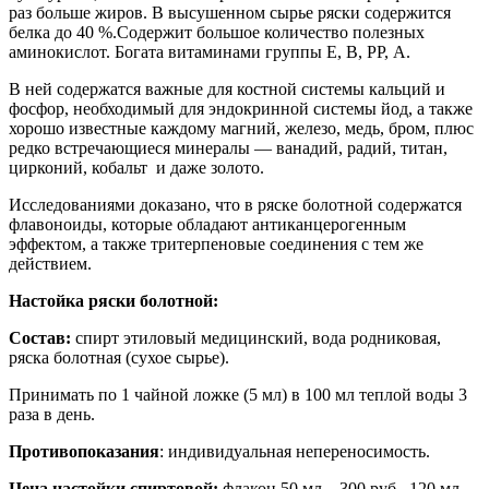
раз больше жиров. В высушенном сырье ряски содержится
белка до 40 %.Содержит большое количество полезных
аминокислот. Богата витаминами группы Е, В, PP, А.
В ней содержатся важные для костной системы кальций и
фосфор, необходимый для эндокринной системы йод, а также
хорошо известные каждому магний, железо, медь, бром, плюс
редко встречающиеся минералы — ванадий, радий, титан,
цирконий, кобальт и даже золото.
Исследованиями доказано, что в ряске болотной содержатся
флавоноиды, которые обладают антиканцерогенным
эффектом, а также тритерпеновые соединения с тем же
действием.
Настойка ряски болотной:
Состав:
спирт этиловый медицинский, вода родниковая,
ряска болотная (сухое сырье).
Принимать по 1 чайной ложке (5 мл) в 100 мл теплой воды 3
раза в день.
Противопоказания
: индивидуальная непереносимость.
Цена настойки спиртовой:
флакон 50 мл – 300 руб., 120 мл