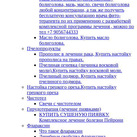
болиголова, мазь, масло. свечи болиголова
любой концентрации, а так же получить
бесплатную консультацию врача фито-
терапевта по их применению с разработкой
комплексной программы лечения , можно по
тел +7 9056744333
Масло болиголова. Купить масло
болиголова.
Пчелопродукты
Прополис в лечении рака, Купить настойку
прополиса на травах.
Пчелиная огневка (личинка восковой
моли).Купить настойку восковой моли.
Пчелиный подмор. Купить настойку
пчелиного подмора.
Настойка грецкого ореха.Купить настойку
грецкого ореха
Чистотел
Свечи с чистотелом
Гирудотерапия (лечение пиявками)
КУПИТЬ СУШЕНУЮ ПИЯВКУ.
Комплексное лечение болезни Пейрони
Флараксин
Что такое флараксин
Лечебные свойства флараксина