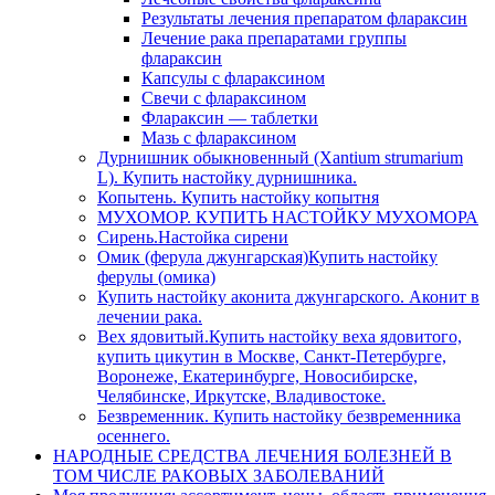
Результаты лечения препаратом флараксин
Лечение рака препаратами группы
флараксин
Капсулы с флараксином
Свечи с флараксином
Флараксин — таблетки
Мазь с флараксином
Дурнишник обыкновенный (Xantium strumarium
L). Купить настойку дурнишника.
Копытень. Купить настойку копытня
МУХОМОР. КУПИТЬ НАСТОЙКУ МУХОМОРА
Сирень.Настойка сирени
Омик (ферула джунгарская)Купить настойку
ферулы (омика)
Купить настойку аконита джунгарского. Аконит в
лечении рака.
Вех ядовитый.Купить настойку веха ядовитого,
купить цикутин в Москве, Санкт-Петербурге,
Воронеже, Екатеринбурге, Новосибирске,
Челябинске, Иркутске, Владивостоке.
Безвременник. Купить настойку безвременника
осеннего.
НАРОДНЫЕ СРЕДСТВА ЛЕЧЕНИЯ БОЛЕЗНЕЙ В
ТОМ ЧИСЛЕ РАКОВЫХ ЗАБОЛЕВАНИЙ