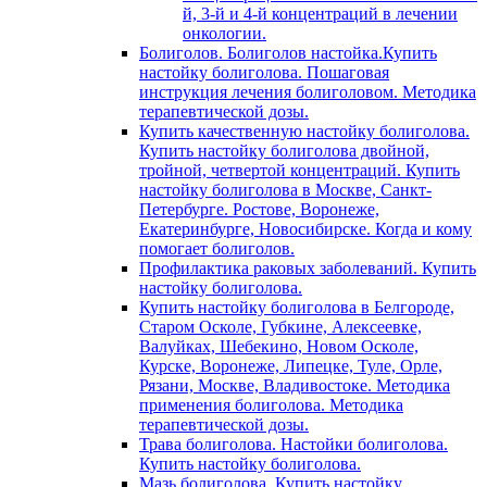
й, 3-й и 4-й концентраций в лечении
онкологии.
Болиголов. Болиголов настойка.Купить
настойку болиголова. Пошаговая
инструкция лечения болиголовом. Методика
терапевтической дозы.
Купить качественную настойку болиголова.
Купить настойку болиголова двойной,
тройной, четвертой концентраций. Купить
настойку болиголова в Москве, Санкт-
Петербурге. Ростове, Воронеже,
Екатеринбурге, Новосибирске. Когда и кому
помогает болиголов.
Профилактика раковых заболеваний. Купить
настойку болиголова.
Купить настойку болиголова в Белгороде,
Старом Осколе, Губкине, Алексеевке,
Валуйках, Шебекино, Новом Осколе,
Курске, Воронеже, Липецке, Туле, Орле,
Рязани, Москве, Владивостоке. Методика
применения болиголова. Методика
терапевтической дозы.
Трава болиголова. Настойки болиголова.
Купить настойку болиголова.
Мазь болиголова. Купить настойку