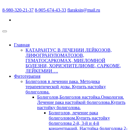
8-980-320-21-37
8-905-674-43-33
flaraksin@mail.ru
Главная
КАТАРАНТУС В ЛЕЧЕНИИ ЛЕЙКОЗОВ,
ЛИФОГРАНУЛОМАТОЗОВ,
ГЕМАТОСАРКОМАХ, МИЕЛОМНОЙ
БОЛЕЗНИ, ХОРИЭПИТЕЛИОМЕ, САРКОМЕ,
ЛЕЙКЕМИИ….
Фитотерапия
Болиголов в лечении рака. Методика
терапевтической дозы. Купить настойку
болиголова.
Болиголов,Болиголов настойка.Онкология.
Лечение рака настойкой болиголова.Купить
настойку болиголова.
Болиголов, лечение рака
болиголовом.Купить настойку
болиголова 2-й, 3-й и 4-й
концентраций. Настойка болиголова 2-