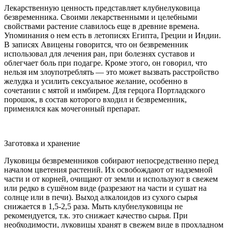
Лекарственную ценность представляет клубнелуковица
безвременника. Своими лекарственными и целебными
свойствами растение славилось еще в древние времена.
Упоминания о нем есть в летописях Египта, Греции и Индии.
В записях Авицены говорится, что он безвременник
использовал для лечения ран, при болезнях суставов и
облегчает боль при подагре. Кроме этого, он говорил, что
нельзя им злоупотреблять — это может вызвать расстройство
желудка и усилить сексуальное желание, особенно в
сочетании с мятой и имбирем. Для герцога Портладского
порошок, в состав которого входил и безвременник,
применялся как мочегонный препарат.
Заготовка и хранение
Луковицы безвременников собирают непосредственно перед
началом цветения растений. Их освобождают от надземной
части и от корней, очищают от земли и используют в свежем
или редко в сушёном виде (разрезают на части и сушат на
солнце или в печи). Выход алкалоидов из сухого сырья
снижается в 1,5-2,5 раза. Мыть клубнелуковицы не
рекомендуется, т.к. это снижает качество сырья. При
необходимости, луковицы хранят в свежем виде в прохладном