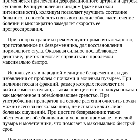
применяется при лечении деформационного артрита и артроза
суставов. Купируя болевой синдром (даже высокой
интенсивности), колхикум позволяет улучшить состояние
больного, а способность снять воспаление облегчает течение
болезни и многократно замедляет скорость её
прогрессирования.
При запорах травники рекомендуют применять лекарство,
приготовленное из безвременника, для восстановления
нормального стула. Оказывая сильное послабляющее
действие, цветок помогает справиться с проблемой
максимально быстро.
Используется в народной медицине безвременник и для
избавления от проблем с почками и мочевым пузырём. При
наличии песка и фракций, размер которых позволяет им
выйти самостоятельно, а также при цистите колхикум показан
как мочегонное и обезболивающее средство. При
употреблении препаратов на основе растения очистить почки
можно всего за несколько дней, не испытав каких-либо
болевых ощущений. При цистите безвременник также
обеспечивает обезболивание и успешно промывает мочевой
пузырь и мочеточники, что помогает в максимально быстрый
срок.
При ревматизме, радикулите, миозите, травмах мышц и