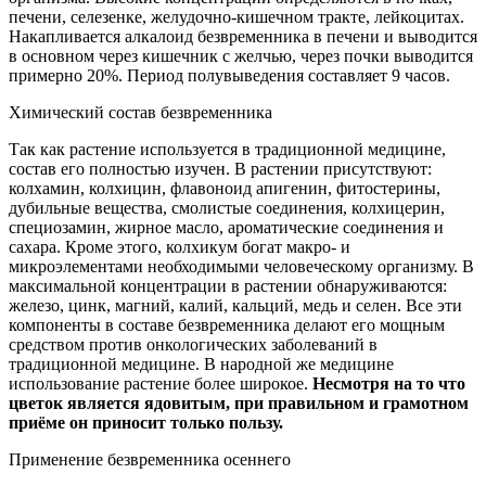
печени, селезенке, желудочно-кишечном тракте, лейкоцитах.
Накапливается алкалоид безвременника в печени и выводится
в основном через кишечник с желчью, через почки выводится
примерно 20%. Период полувыведения составляет 9 часов.
Химический состав безвременника
Так как растение используется в традиционной медицине,
состав его полностью изучен. В растении присутствуют:
колхамин, колхицин, флавоноид апигенин, фитостерины,
дубильные вещества, смолистые соединения, колхицерин,
специозамин, жирное масло, ароматические соединения и
сахара. Кроме этого, колхикум богат макро- и
микроэлементами необходимыми человеческому организму. В
максимальной концентрации в растении обнаруживаются:
железо, цинк, магний, калий, кальций, медь и селен. Все эти
компоненты в составе безвременника делают его мощным
средством против онкологических заболеваний в
традиционной медицине. В народной же медицине
использование растение более широкое.
Несмотря на то что
цветок является ядовитым, при правильном и грамотном
приёме он приносит только пользу.
Применение безвременника осеннего