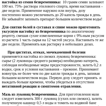
настойка из семян безвременника
:
10 грамм семян заливают
100 мл. 75%- раствора этилового спирта, время настаивания –
две недели. Применение наружно или внутрь, дозу
постепенно можно увеличивать до 20 капель трижды в день.
Не забывайте запивать препарат большим количеством воды!
Для снятия болей в суставах и спине можно приготовить
уксусную настойку из безвременника
по аналогичному
рецепту, смешав сухие измельченные корни с 9%-ным уксусом
из расчета 1 часть сырья на 12 частей уксуса. Настаивать те же
две недели. Применять как растирку в небольших дозах.
При циститах, отеках, мочекаменной болезни
применяется настойка из свежих луковиц безвременника:
сырье (2 луковицы среднего размера) необходимо натереть,
соблюдая необходимые меры предосторожности, залить 0,2 л
водки, срок и условия настаивания – прежние. Принимают
вовнутрь не более чем по две капли трижды в день, запивая
большим количеством воды. Первую дозу следует принять и
выждать больше времени, чтобы убедиться в отсутствии
негативной реакции и симптомов отравления.
Мазь из луковиц безвременника
. Для приготовления мази
следует измельчить 300 г луковиц (сухих или свежих), залить
полученную кашицу 0,5 л воды и томить на водяной бане