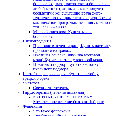
болиголова, мазь, масло. свечи болиголова
любой концентрации, а так же получить
бесплатную консультацию врача фито-
терапевта по их применению с разработкой
комплексной программы лечения , можно по
тел +7 9056744333
Масло болиголова. Купить масло
болиголова.
Пчелопродукты
Прополис в лечении рака, Купить настойку
прополиса на травах.
Пчелиная огневка (личинка восковой
моли).Купить настойку восковой моли.
Пчелиный подмор. Купить настойку
пчелиного подмора.
Настойка грецкого ореха.Купить настойку
грецкого ореха
Чистотел
Свечи с чистотелом
Гирудотерапия (лечение пиявками)
КУПИТЬ СУШЕНУЮ ПИЯВКУ.
Комплексное лечение болезни Пейрони
Флараксин
Что такое флараксин
Лечебные свойства флараксина