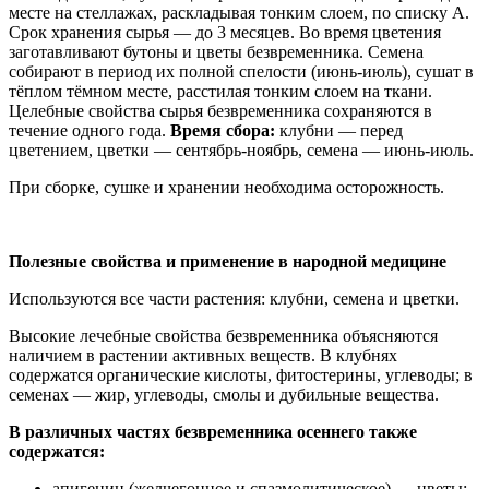
месте на стеллажах, раскладывая тонким слоем, по списку А.
Срок хранения сырья — до 3 месяцев. Во время цветения
заготавливают бутоны и цветы безвременника. Семена
собирают в период их полной спелости (июнь-июль), сушат в
тёплом тёмном месте, расстилая тонким слоем на ткани.
Целебные свойства сырья безвременника сохраняются в
течение одного года.
Время сбора:
клубни — перед
цветением, цветки — сентябрь-ноябрь, семена — июнь-июль.
При сборке, сушке и хранении необходима осторожность.
Полезные свойства и применение в народной медицине
Используются все части растения: клубни, семена и цветки.
Высокие лечебные свойства безвременника объясняются
наличием в растении активных веществ. В клубнях
содержатся органические кислоты, фитостерины, углеводы; в
семенах — жир, углеводы, смолы и дубильные вещества.
В различных частях безвременника осеннего также
содержатся:
апигенин (желчегонное и спазмолитическое) — цветы;