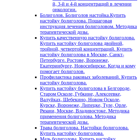
й, 3-й и 4-й концентраций в лечении
онкологии.
Болиголов. Болиголов настойка.Купить
настойку болиголова. Пошаговая
инструкция лечения болиголовом. Методика
терапевтической дозы.
Купить качественную настойку болиголова.
Купить настойку болиголова двойной,
тройной, четвертой концентраций. Купить
настойку болиголова в Москве, Санкт-
Петербурге. Ростове, Воронеже,
Екатеринбурге, Новосибирске. Когда и кому
помогает болиголов.
Профилактика раковых заболеваний. Купить
настойку болиголова.
Купить настойку болиголова в Белгороде,
Старом Осколе, Губкине, Алексеевке,
Валуйках, Шебекино, Новом Осколе,
Курске, Воронеже, Липецке, Туле, Орле,
Рязани, Москве, Владивостоке. Методика
применения болиголова. Методика
терапевтической дозы.
Трава болиголова. Настойки болиголова.
Купить настойку болиголова.
Мазь болиголова. Купить настойку