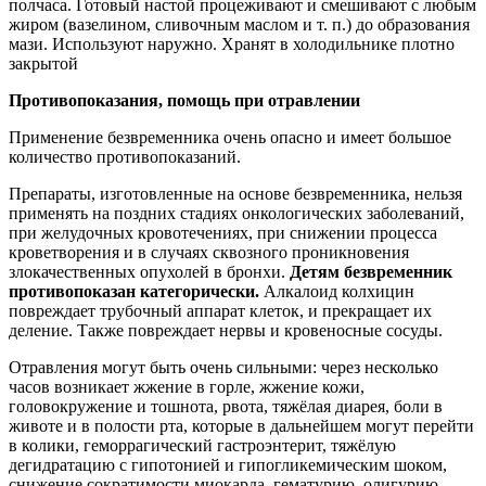
полчаса. Готовый настой процеживают и смешивают с любым
жиром (вазелином, сливочным маслом и т. п.) до образования
мази. Используют наружно. Хранят в холодильнике плотно
закрытой
Противопоказания, помощь при отравлении
Применение безвременника очень опасно и имеет большое
количество противопоказаний.
Препараты, изготовленные на основе безвременника, нельзя
применять на поздних стадиях онкологических заболеваний,
при желудочных кровотечениях, при снижении процесса
кроветворения и в случаях сквозного проникновения
злокачественных опухолей в бронхи.
Детям безвременник
противопоказан категорически.
Алкалоид колхицин
повреждает трубочный аппарат клеток, и прекращает их
деление. Также повреждает нервы и кровеносные сосуды.
Отравления могут быть очень сильными: через несколько
часов возникает жжение в горле, жжение кожи,
головокружение и тошнота, рвота, тяжёлая диарея, боли в
животе и в полости рта, которые в дальнейшем могут перейти
в колики, геморрагический гастроэнтерит, тяжёлую
дегидратацию с гипотонией и гипогликемическим шоком,
снижение сократимости миокарда, гематурию, олигурию,