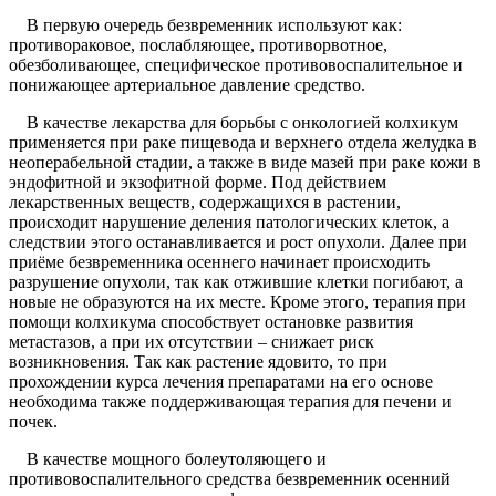
В первую очередь безвременник используют как:
противораковое, послабляющее, противорвотное,
обезболивающее, специфическое противовоспалительное и
понижающее артериальное давление средство.
В качестве лекарства для борьбы с онкологией колхикум
применяется при раке пищевода и верхнего отдела желудка в
неоперабельной стадии, а также в виде мазей при раке кожи в
эндофитной и экзофитной форме. Под действием
лекарственных веществ, содержащихся в растении,
происходит нарушение деления патологических клеток, а
следствии этого останавливается и рост опухоли. Далее при
приёме безвременника осеннего начинает происходить
разрушение опухоли, так как отжившие клетки погибают, а
новые не образуются на их месте. Кроме этого, терапия при
помощи колхикума способствует остановке развития
метастазов, а при их отсутствии – снижает риск
возникновения. Так как растение ядовито, то при
прохождении курса лечения препаратами на его основе
необходима также поддерживающая терапия для печени и
почек.
В качестве мощного болеутоляющего и
противовоспалительного средства безвременник осенний