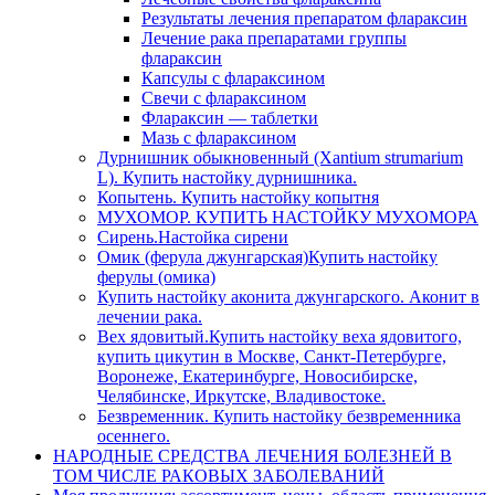
Результаты лечения препаратом флараксин
Лечение рака препаратами группы
флараксин
Капсулы с флараксином
Свечи с флараксином
Флараксин — таблетки
Мазь с флараксином
Дурнишник обыкновенный (Xantium strumarium
L). Купить настойку дурнишника.
Копытень. Купить настойку копытня
МУХОМОР. КУПИТЬ НАСТОЙКУ МУХОМОРА
Сирень.Настойка сирени
Омик (ферула джунгарская)Купить настойку
ферулы (омика)
Купить настойку аконита джунгарского. Аконит в
лечении рака.
Вех ядовитый.Купить настойку веха ядовитого,
купить цикутин в Москве, Санкт-Петербурге,
Воронеже, Екатеринбурге, Новосибирске,
Челябинске, Иркутске, Владивостоке.
Безвременник. Купить настойку безвременника
осеннего.
НАРОДНЫЕ СРЕДСТВА ЛЕЧЕНИЯ БОЛЕЗНЕЙ В
ТОМ ЧИСЛЕ РАКОВЫХ ЗАБОЛЕВАНИЙ