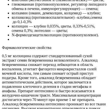
глюкоманнан (противоопухолевое, регулятор липидиого
обмена в печени, иммунорегулирующее) — семена;
колхамин (омаин, демеколцин, колцемид) — клубни;
колхикозид (противовоспалительное) –клубни,семена
до 0,1-0,3%
колхицин — клубни 0,035%, цветы. 0,33%-0,51%,
семена 0,3%; лютеолин — цветы;
N-формилдезацетилколхицин (противоопухолевое).
Фармакологические свойства
0,5 мг колхицина содержит стандартизованный сухой
экстракт семян безвременника великолепного. Алкалоид
безвременника снижает переход лейкоцитов в область
воспаления, угнетает фагоцитоз микрокристаллов солей
мочевой кислоты, тем самым снимает острый приступ
подагры. Кроме того, алкалоид безвременника обладает
антимитотическим действием, которое заключается в
подавлении клеточного деления в стадии метафазы и
анафазы. Препарат интенсивно и быстро всасывается в
желудочно-кишечном тракте. Максимальная концентрация
достигается через 70 минут при приеме 1 мг препарата.
Алкалоид безвременника интенсивно проникает во все ткани
организма. Высокие концентрации определяются в почках,