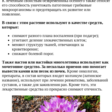
К лечебным свойствам безвременника осеннего также относят
его способность уничтожать патогенные грибковые
микроорганизмы и предотвращать их развитие или
появление.
В связи с этим растение используют в качестве средств,
которые:
снимают разного плана воспаления (при подагре);
угнетают деление злокачественных клеток;
меняют структуру тканей, отвечающих за
кроветворение;
снижают болевой порог.
Также настои или настойки многолетника используют как
мочегонное средство. За несколько приемов оно помогает
вывести камни или песок из почек.
Кроме онкологии,
препараты, в состав которых входит колхикум (латинское
название), используют при лечении ревматизма, заболеваний
суставов, а также для заживления ран. Кроме того, эти
лекарственные средства из прекрасно снимают отечность.