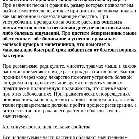
При наличии песка и фракций, размер которых позволяет им
выйти самостоятельно, а также при цистите колхикум показан
как мочегонное и обезболивающее средство. При
употреблении препаратов на основе растения
очистить
почки можно всего за несколько дней, не испытав каких-
либо болевых ощущени
й.
При
цистите безвременник также
обеспечивает обезболивание и успешно промывает
мочевой пузырь и мочеточники, что помогает в
максимально быстрый срок избавиться от болезнетворных
бактерий.
При ревматизме, радикулите, миозите, травмах мышц и связок
растение применяют в виде растирок для снятия боли. Быстро
проникая через кожу, лекарство помогает устранить болевой
синдром на продолжительное время и вернуть человеку
практически полноценную подвижность, что очень важно
при этих заболеваниях. При травматических повреждениях
безвременник, конечно, не восстановит подвижность, так как
ткани предварительно должны пройти процесс регенерации, а
вот состояние пострадавшего растение облегчит очень
значительно.
Колхикум: состав, целительные свойства
Все используемые части растения обладают значительным