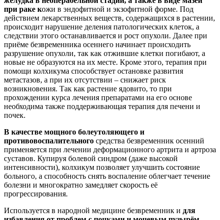
желудка в неоперабельной стадии, а также в виде мазей
при раке к
ожи в эндофитной и экзофитной форме. Под
действием лекарственных веществ, содержащихся в растении,
происходит нарушение деления патологических клеток, а
следствии этого останавливается и рост опухоли. Далее при
приёме безвременника осеннего начинает происходить
разрушение опухоли, так как отжившие клетки погибают, а
новые не образуются на их месте. Кроме этого, терапия при
помощи колхикума способствует остановке развития
метастазов, а при их отсутствии – снижает риск
возникновения. Так как растение ядовито, то при
прохождении курса лечения препаратами на его основе
необходима также поддерживающая терапия для печени и
почек.
В качестве мощного болеутоляющего и
противовоспалительного
средства безвременник осенний
применяется при лечении деформационного артрита и артроза
суставов. Купируя болевой синдром (даже высокой
интенсивности), колхикум позволяет улучшить состояние
больного, а способность снять воспаление облегчает течение
болезни и многократно замедляет скорость её
прогрессирования.
Используется в народной медицине безвременник и
для
избавления от проблем с почками и мочевым пузырём
.