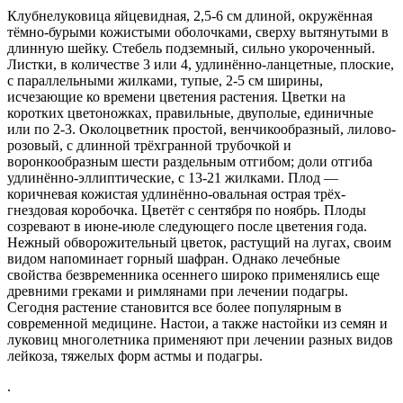
Клубнелуковица яйцевидная, 2,5-6 см длиной, окружённая
тёмно-бурыми кожистыми оболочками, сверху вытянутыми в
длинную шейку. Стебель подземный, сильно укороченный.
Листки, в количестве 3 или 4, удлинённо-ланцетные, плоские,
с параллельными жилками, тупые, 2-5 см ширины,
исчезающие ко времени цветения растения. Цветки на
коротких цветоножках, правильные, двуполые, единичные
или по 2-3. Околоцветник простой, венчикообразный, лилово-
розовый, с длинной трёхгранной трубочкой и
воронкообразным шести раздельным отгибом; доли отгиба
удлинённо-эллиптические, с 13-21 жилками. Плод —
коричневая кожистая удлинённо-овальная острая трёх-
гнездовая коробочка. Цветёт с сентября по ноябрь. Плоды
созревают в июне-июле следующего после цветения года.
Нежный обворожительный цветок, растущий на лугах, своим
видом напоминает горный шафран. Однако лечебные
свойства безвременника осеннего широко применялись еще
древними греками и римлянами при лечении подагры.
Сегодня растение становится все более популярным в
современной медицине. Настои, а также настойки из семян и
луковиц многолетника применяют при лечении разных видов
лейкоза, тяжелых форм астмы и подагры.
.