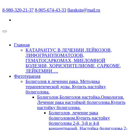
8-980-320-21-37
8-905-674-43-33
flaraksin@mail.ru
Главная
КАТАРАНТУС В ЛЕЧЕНИИ ЛЕЙКОЗОВ,
ЛИФОГРАНУЛОМАТОЗОВ,
ГЕМАТОСАРКОМАХ, МИЕЛОМНОЙ
БОЛЕЗНИ, ХОРИЭПИТЕЛИОМЕ, САРКОМЕ,
ЛЕЙКЕМИИ….
Фитотерапия
Болиголов в лечении рака. Методика
терапевтической дозы. Купить настойку
болиголова.
Болиголов,Болиголов настойка.Онкология.
Лечение рака настойкой болиголова.Купить
настойку болиголова.
Болиголов, лечение рака
болиголовом.Купить настойку
болиголова 2-й, 3-й и 4-й
концентраций. Настойка болиголова 2-