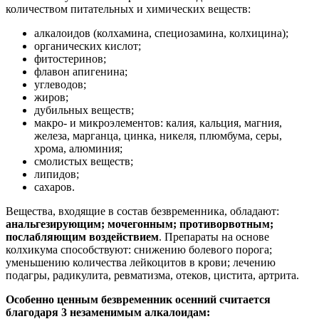
количеством питательных и химических веществ:
алкалоидов (колхамина, специозамина, колхицина);
органических кислот;
фитостеринов;
флавон апигенина;
углеводов;
жиров;
дубильных веществ;
макро- и микроэлементов: калия, кальция, магния,
железа, марганца, цинка, никеля, плюмбума, серы,
хрома, алюминия;
смолистых веществ;
липидов;
сахаров.
Вещества, входящие в состав безвременника, обладают:
анальгезирующим; мочегонным; противорвотным;
послабляющим воздействием
. Препараты на основе
колхикума способствуют: снижению болевого порога;
уменьшению количества лейкоцитов в крови; лечению
подагры, радикулита, ревматизма, отеков, цистита, артрита.
Особенно ценным безвременник осенний считается
благодаря 3 незаменимым алкалоидам: