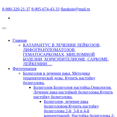
8-980-320-21-37
8-905-674-43-33
flaraksin@mail.ru
Главная
КАТАРАНТУС В ЛЕЧЕНИИ ЛЕЙКОЗОВ,
ЛИФОГРАНУЛОМАТОЗОВ,
ГЕМАТОСАРКОМАХ, МИЕЛОМНОЙ
БОЛЕЗНИ, ХОРИЭПИТЕЛИОМЕ, САРКОМЕ,
ЛЕЙКЕМИИ….
Фитотерапия
Болиголов в лечении рака. Методика
терапевтической дозы. Купить настойку
болиголова.
Болиголов,Болиголов настойка.Онкология.
Лечение рака настойкой болиголова.Купить
настойку болиголова.
Болиголов, лечение рака
болиголовом.Купить настойку
болиголова 2-й, 3-й и 4-й
концентраций. Настойка болиголова 2-