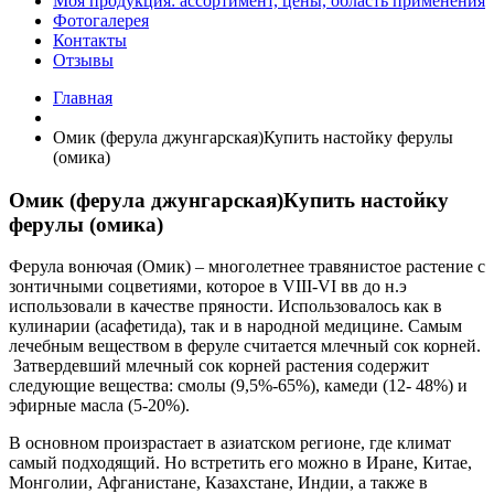
Моя продукция: ассортимент, цены, область применения
Фотогалерея
Контакты
Отзывы
Главная
Омик (ферула джунгарская)Купить настойку ферулы
(омика)
Омик (ферула джунгарская)Купить настойку
ферулы (омика)
Ферула вонючая (Омик) – многолетнее травянистое растение с
зонтичными соцветиями, которое в VIII-VI вв до н.э
использовали в качестве пряности. Использовалось как в
кулинарии (асафетида), так и в народной медицине. Самым
лечебным веществом в феруле считается млечный сок корней.
Затвердевший млечный сок корней растения содержит
следующие вещества: смолы (9,5%-65%), камеди (12- 48%) и
эфирные масла (5-20%).
В основном произрастает в азиатском регионе, где климат
самый подходящий. Но встретить его можно в Иране, Китае,
Монголии, Афганистане, Казахстане, Индии, а также в