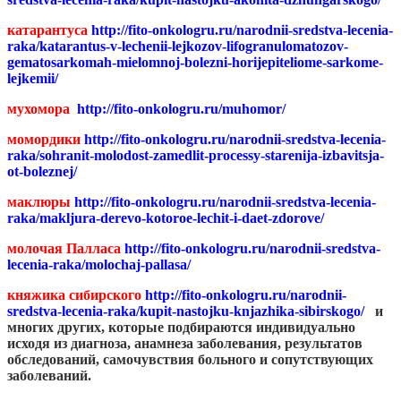
катарантуса
http://fito-onkologru.ru/narodnii-sredstva-lecenia-
raka/katarantus-v-lechenii-lejkozov-lifogranulomatozov-
gematosarkomah-mielomnoj-bolezni-horijepiteliome-sarkome-
lejkemii/
мухомора
http://fito-onkologru.ru/muhomor/
момордики
http://fito-onkologru.ru/narodnii-sredstva-lecenia-
raka/sohranit-molodost-zamedlit-processy-starenija-izbavitsja-
ot-boleznej/
маклюры
http://fito-onkologru.ru/narodnii-sredstva-lecenia-
raka/makljura-derevo-kotoroe-lechit-i-daet-zdorove/
молочая Палласа
http://fito-onkologru.ru/narodnii-sredstva-
lecenia-raka/molochaj-pallasa/
княжика сибирского
http://fito-onkologru.ru/narodnii-
sredstva-lecenia-raka/kupit-nastojku-knjazhika-sibirskogo/
и
многих других, которые подбираются индивидуально
исходя из диагноза, анамнеза заболевания, результатов
обследований, самочувствия больного и сопутствующих
заболеваний.