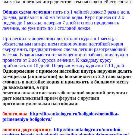
вытяжка полезных ингредиентов, тем насыщенней его состав
Общая схема лечения:
пить по 1 чайной ложке 3 раза в день
до еды, разбавляя в 50 мл теплой воды. Курс приема от 2-х
недель до 1 месяца, перерыв 7 дней и снова продолжить
лечение, но уже пить по 1 столовой ложке.
При легких заболеваниях достаточно курса в 1 месяц, с
обязательным натиранием позвоночника настойкой корня
сверху вниз, предварительно сделав легкий разогревающий
массаж. В зависимости от запущенности заболевания нужно
провести от 2 до 6 курсов лечения. К каждому курсу
прибавлять по 10 дней. Перерыв между курсами 7-10 дней.
Одновременно с приемом настойки внутрь наружно делать
компрессы (аппликации) на больное место: 2-3 слоя марли
смочить в настойке корня и приложить к больному месту
до высыхания, а
при
лечении онкологических заболеваний хороший результат
дает комплексный прием ферулы с другими
противоопухолевыми настойками:
болиголова
http://fito-onkologru.ru/boligolov/metodika-
primeneniya-boligolova/
аконита джунгарского
http://fito-onkologru.ru/narodnii-
sredstva-lecenia-raka/kupit-nastojku-akonita-dzhungarskogo/