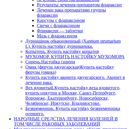
Результаты лечения препаратом флараксин
Лечение рака препаратами группы
флараксин
Капсулы с флараксином
Свечи с флараксином
Флараксин — таблетки
Мазь с флараксином
Дурнишник обыкновенный (Xantium strumarium
L). Купить настойку дурнишника.
Копытень. Купить настойку копытня
МУХОМОР. КУПИТЬ НАСТОЙКУ МУХОМОРА
Сирень.Настойка сирени
Омик (ферула джунгарская)Купить настойку
ферулы (омика)
Купить настойку аконита джунгарского. Аконит в
лечении рака.
Вех ядовитый.Купить настойку веха ядовитого,
купить цикутин в Москве, Санкт-Петербурге,
Воронеже, Екатеринбурге, Новосибирске,
Челябинске, Иркутске, Владивостоке.
Безвременник. Купить настойку безвременника
осеннего.
НАРОДНЫЕ СРЕДСТВА ЛЕЧЕНИЯ БОЛЕЗНЕЙ В
ТОМ ЧИСЛЕ РАКОВЫХ ЗАБОЛЕВАНИЙ