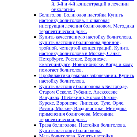
й, 3-й и 4-й концентраций в лечении
онкологии.
Болиголов. Болиголов настойка.Купить
настойку болиголова. Пошаговая
инструкция лечения болиголовом. Методика
терапевтической дозы.
Купить качественную настойку болиголова.
Купить настойку болиголова двойной,
тройной, четвертой концентраций. Купить
настойку болиголова в Москве, Санкт-
Петербурге. Ростове, Воронеже,
Екатеринбурге, Новосибирске. Когда и кому
помогает болиголов.
Профилактика раковых заболеваний. Купить
настойку болиголова.
Купить настойку болиголова в Белгороде,
Старом Осколе, Губкине, Алексеевке,
Валуйках, Шебекино, Новом Осколе,
Курске, Воронеже, Липецке, Туле, Орле,
Рязани, Москве, Владивостоке. Методика
применения болиголова. Методика
терапевтической дозы.
Трава болиголова. Настойки болиголова.
Купить настойку болиголова.
Мазь болиголова. Купить настойку