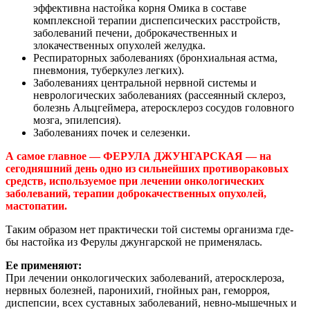
эффективна настойка корня Омика в составе
комплексной терапии диспепсических расстройств,
заболеваний печени, доброкачественных и
злокачественных опухолей желудка.
Респираторных заболеваниях (бронхиальная астма,
пневмония, туберкулез легких).
Заболеваниях центральной нервной системы и
неврологических заболеваниях (рассеянный склероз,
болезнь Альцгеймера, атеросклероз сосудов головного
мозга, эпилепсия).
Заболеваниях почек и селезенки.
А самое главное — ФЕРУЛА ДЖУНГАРСКАЯ — на
сегодняшний день одно из сильнейших противораковых
средств, используемое при лечении онкологических
заболеваний, терапии доброкачественных опухолей,
мастопатии.
Таким образом нет практически той системы организма где-
бы настойка из Ферулы джунгарской не применялась.
Ее применяют:
При лечении онкологических заболеваний, атеросклероза,
нервных болезней, паронихий, гнойных ран, геморроя,
диспепсии, всех суставных заболеваний, невно-мышечных и