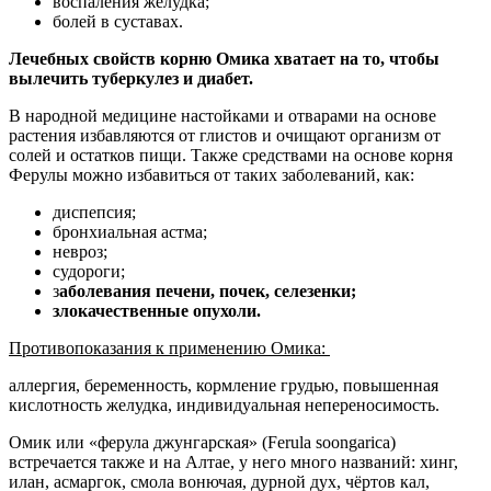
воспаления желудка;
болей в суставах.
Лечебных свойств корню Омика хватает на то, чтобы
вылечить туберкулез и диабет.
В народной медицине настойками и отварами на основе
растения избавляются от глистов и очищают организм от
солей и остатков пищи. Также средствами на основе корня
Ферулы можно избавиться от таких заболеваний, как:
диспепсия;
бронхиальная астма;
невроз;
судороги;
з
аболевания печени, почек, селезенки;
злокачественные опухоли.
Противопоказания к применению Омика:
аллергия, беременность, кормление грудью, повышенная
кислотность желудка, индивидуальная непереносимость.
Омик или «ферула джунгарская» (Ferula soongarica)
встречается также и на Алтае, у него много названий: хинг,
илан, асмаргок, смола вонючая, дурной дух, чёртов кал,