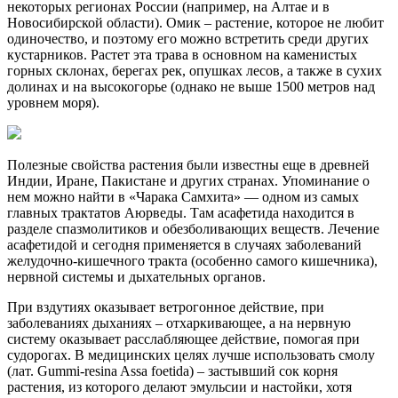
некоторых регионах России (например, на Алтае и в
Новосибирской области). Омик – растение, которое не любит
одиночество, и поэтому его можно встретить среди других
кустарников. Растет эта трава в основном на каменистых
горных склонах, берегах рек, опушках лесов, а также в сухих
долинах и на высокогорье (однако не выше 1500 метров над
уровнем моря).
Полезные свойства растения были известны еще в древней
Индии, Иране, Пакистане и других странах. Упоминание о
нем можно найти в «Чарака Самхита» — одном из самых
главных трактатов Аюрведы. Там асафетида находится в
разделе спазмолитиков и обезболивающих веществ. Лечение
асафетидой и сегодня применяется в случаях заболеваний
желудочно-кишечного тракта (особенно самого кишечника),
нервной системы и дыхательных органов.
При вздутиях оказывает ветрогонное действие, при
заболеваниях дыханиях – отхаркивающее, а на нервную
систему оказывает расслабляющее действие, помогая при
судорогах. В медицинских целях лучше использовать смолу
(лат. Gummi-resina Assa foetida) – застывший сок корня
растения, из которого делают эмульсии и настойки, хотя