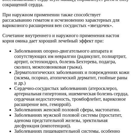
сокращений сердца.
При наружном применении также способствует
рассасыванию гематом и исчезновению характерных для
варикозного расширения вен сосудистых «звездочек».
Сочетание внутреннего и наружного применения настоя
корня омика дает хороший лечебный эффект при:
Заболеваниях опорно-двигательного аппарата и
сопутствующих им невралгии (радикулит, полиартрит,
артрит, остеохондроз, болезнь Бехтерева, подагра,
сколиоз, межпозвонковая грыжа).
Дерматологических заболеваниях и повреждениях кожи
(экзема, псориаз, атопический дерматит, гнойные раны
и др.)
Сердечно-сосудистых заболеваниях (атеросклероз,
артериальная гипертония, ишемическая болезнь сердца,
сердечная недостаточность, тромбофлебит, варикозное
расширение вен, геморрой).
Заболеваниях женской половой сферы, мастопатии.
Заболеваниях мужской половой системы (простатит,
аденома предстательной железы, эректильная
дисфункция (импотенция)).
Заболеваниях пищеварительной системы, особенно