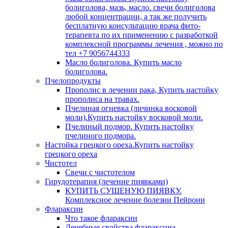
болиголова, мазь, масло. свечи болиголова
любой концентрации, а так же получить
бесплатную консультацию врача фито-
терапевта по их применению с разработкой
комплексной программы лечения , можно по
тел +7 9056744333
Масло болиголова. Купить масло
болиголова.
Пчелопродукты
Прополис в лечении рака, Купить настойку
прополиса на травах.
Пчелиная огневка (личинка восковой
моли).Купить настойку восковой моли.
Пчелиный подмор. Купить настойку
пчелиного подмора.
Настойка грецкого ореха.Купить настойку
грецкого ореха
Чистотел
Свечи с чистотелом
Гирудотерапия (лечение пиявками)
КУПИТЬ СУШЕНУЮ ПИЯВКУ.
Комплексное лечение болезни Пейрони
Флараксин
Что такое флараксин
Лечебные свойства флараксина