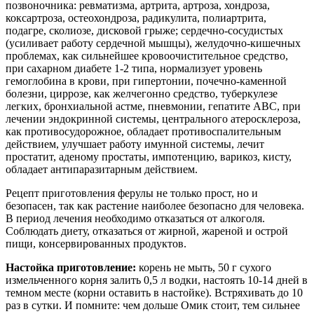
позвоночника: ревматизма, артрита, артроза, хондроза,
коксартроза, остеохондроза, радикулита, полиартрита,
подагре, сколиозе, дисковой грыже; сердечно-сосудистых
(усиливает работу сердечной мышцы), желудочно-кишечных
проблемах, как сильнейшее кровоочистительное средство,
при сахарном диабете 1-2 типа, нормализует уровень
гемоглобина в крови, при гипертонии, почечно-каменной
болезни, циррозе, как желчегонно средство, туберкулезе
легких, бронхиальной астме, пневмонии, гепатите АВС, при
лечении эндокринной системы, центрального атеросклероза,
как противосудорожное, обладает противоспалительным
действием, улучшает работу имунной системы, лечит
простатит, аденому простаты, импотенцию, варикоз, кисту,
обладает антипаразитарным действием.
Рецепт приготовления ферулы не только прост, но и
безопасен, так как растение наиболее безопасно для человека.
В период лечения необходимо отказаться от алкоголя.
Соблюдать диету, отказаться от жирной, жареной и острой
пищи, консервированных продуктов.
Настойка приготовление:
корень не мыть, 50 г сухого
измельченного корня залить 0,5 л водки, настоять 10-14 дней в
темном месте (корни оставить в настойке). Встряхивать до 10
раз в сутки. И помните: чем дольше Омик стоит, тем сильнее