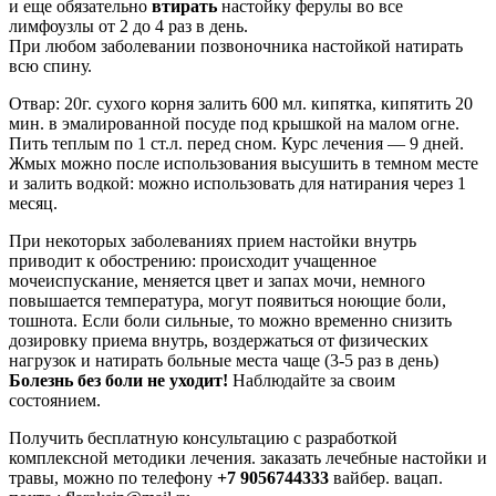
и еще обязательно
втирать
настойку ферулы во все
лимфоузлы от 2 до 4 раз в день.
При любом заболевании позвоночника настойкой натирать
всю спину.
Отвар: 20г. сухого корня залить 600 мл. кипятка, кипятить 20
мин. в эмалированной посуде под крышкой на малом огне.
Пить теплым по 1 ст.л. перед сном. Курс лечения — 9 дней.
Жмых можно после использования высушить в темном месте
и залить водкой: можно использовать для натирания через 1
месяц.
При некоторых заболеваниях прием настойки внутрь
приводит к обострению: происходит учащенное
мочеиспускание, меняется цвет и запах мочи, немного
повышается температура, могут появиться ноющие боли,
тошнота. Если боли сильные, то можно временно снизить
дозировку приема внутрь, воздержаться от физических
нагрузок и натирать больные места чаще (3-5 раз в день)
Болезнь без боли не уходит!
Наблюдайте за своим
состоянием.
Получить бесплатную консультацию с разработкой
комплексной методики лечения. заказать лечебные настойки и
травы, можно по телефону
+7 9056744333
вайбер. вацап.