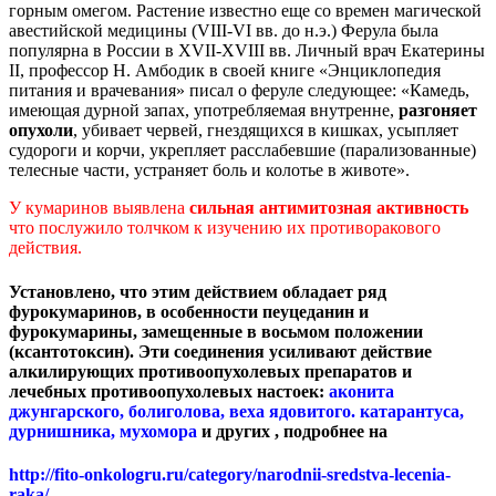
горным омегом. Растение известно еще со времен магической
авестийской медицины (VIII-VI вв. до н.э.) Ферула была
популярна в России в XVII-XVIII вв. Личный врач Екатерины
II, профессор Н. Амбодик в своей книге «Энциклопедия
питания и врачевания» писал о феруле следующее: «Камедь,
имеющая дурной запах, употребляемая внутренне,
разгоняет
опухоли
, убивает червей, гнездящихся в кишках, усыпляет
судороги и корчи, укрепляет расслабевшие (парализованные)
телесные части, устраняет боль и колотье в животе».
У кумаринов выявлена
сильная антимитозная активность
что послужило толчком к изучению их противоракового
действия.
Установлено, что этим действием обладает ряд
фурокумаринов, в особенности пеуцеданин и
фурокумарины, замещенные в восьмом положении
(ксантотоксин). Эти соединения усиливают действие
алкилирующих противоопухолевых препаратов и
лечебных противоопухолевых настоек:
аконита
джунгарского, болиголова, веха ядовитого. катарантуса,
дурнишника, мухомора
и других , подробнее на
http://fito-onkologru.ru/category/narodnii-sredstva-lecenia-
raka/