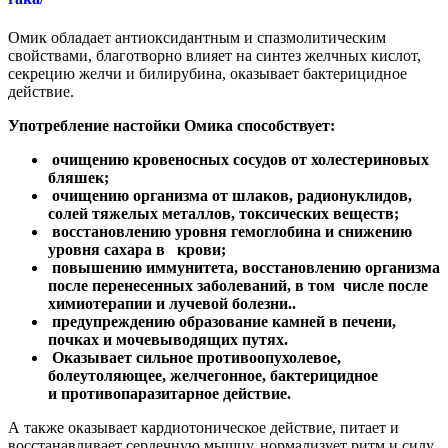
Омик обладает антиоксидантным и спазмолитическим
свойствами, благотворно влияет на синтез желчных кислот,
секрецию желчи и билирубина, оказывает бактерицидное
действие.
Употребление настойки Омика способствует:
очищению кровеносных сосудов от холестериновых
бляшек;
очищению организма от шлаков, радионуклидов,
солей тяжелых металлов, токсических веществ;
восстановлению уровня гемоглобина и снижению
уровня сахара в крови;
повышению иммунитета, восстановлению организма
после перенесенных заболеваний, в том числе после
химиотерапии и лучевой болезни..
предупреждению образование камней в печени,
почках и мочевыводящих путях.
Оказывает сильное противоопухолевое,
болеутоляющее, желчегонное, бактерицидное
и противопаразитарное действие.
А также оказывает кардиотоническое действие, питает и
восстанавливает сердечную мышцу, нормализует ритм и силу