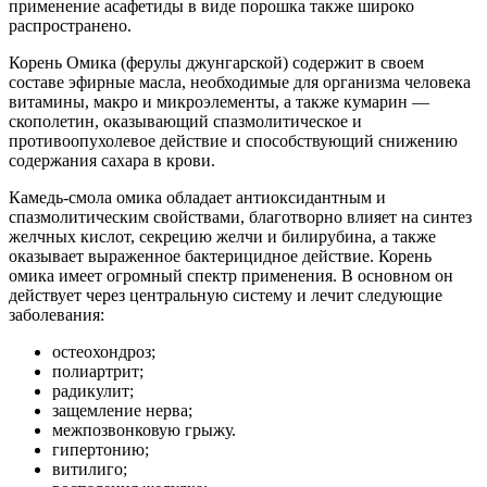
применение асафетиды в виде порошка также широко
распространено.
Корень Омика (ферулы джунгарской) содержит в своем
составе эфирные масла, необходимые для организма человека
витамины, макро и микроэлементы, а также кумарин —
скополетин, оказывающий спазмолитическое и
противоопухолевое действие и способствующий снижению
содержания сахара в крови.
Камедь-смола омика обладает антиоксидантным и
спазмолитическим свойствами, благотворно влияет на синтез
желчных кислот, секрецию желчи и билирубина, а также
оказывает выраженное бактерицидное действие. Корень
омика имеет огромный спектр применения. В основном он
действует через центральную систему и лечит следующие
заболевания:
остеохондроз;
полиартрит;
радикулит;
защемление нерва;
межпозвонковую грыжу.
гипертонию;
витилиго;