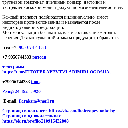
трутневой гомогенат. пчелиный подмор, настойки и
экстракты восковой моли. продукцию жизнедеятельности ее.
Каждый препарат подбирается индивидуально, имеет
некоторые противопоказания и назначается после
индивидуальной консультации.
Мои консультации бесплатны, как и составление методик
лечения. Для консультаций и заказа продукции, обращаться:
тел +7
-905-674-43-33
+7 9056744333
ватсап,
телеграмм
https://t.me/FITOTERAPEVTVLADIMIRLOGOSHA ,
+79056744333
imo ,
Zangi 24-1921-5920
E-mail:
flaraksin@mail.ru
Страница в контакте https://vk.com/fitoterapevtonkolog
Страница в одноклассниках
https://ok.ru/profile/210916432808