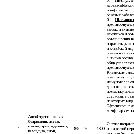
5.
Пион укл
корень-эффекти
профилактике п
раковых заболе
6.
Шлемник 
противоопухоле
высокой активн
комплекса и бог
органических к
поражать раковы
и китайской на
шлемника байка
антисклеротиче
общеукрепляющ
противоопухоле
Китайские онко
гемостимулиру
иммунокоррект
данного растен
поскольку шлем
сдерживать раз
некоторых вида
Эффективен в ле
лимфосарком, н
АнтиСтрес
с. Состав:
боярышник цветы,
Снятие напряже
плоды,гармала,душица,
14
800
700
1800
панической нерв
календула, пион,
чувства беспоко