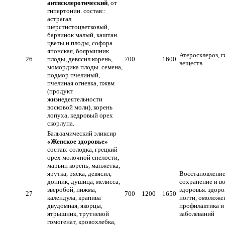
антисклеротический
, от
гипертонии. состав::
астрагал
шерстистоцветковый,
барвинок малый, каштан
цветы и плоды, софора
японская, боярышник
Атеросклероз, 
26
плоды, девясил корень,
700
1600
веществ
момордика плоды. семена,
подмор пчелиный,
пчелиная огневка, пжвм
(продукт
жизнедеятельности
восковой моли), корень
лопуха, кедровый орех
скорлупа.
Бальзамический эликсир
«Женское здоровье»
состав: солодка, грецкий
орех молочной спелости,
марьин корень, манжетка,
ярутка, ряска, девясил,
Восстановление
донник, душица, мелисса,
сохранение и в
зверобой, пижма,
здоровья. здоро
27
700
1200
1650
календула, крапива
ногти, омоложе
двудомная, якорцы,
профилактика и
ятрышник, трутневой
заболеваний
гомогенат, кровохлебка,