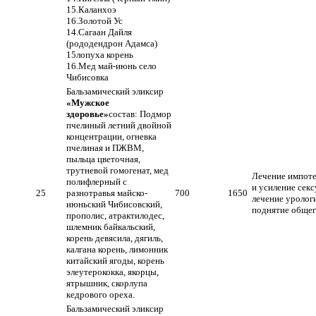
15.Каланхоэ
16.Золотой Ус
14.Сагаан Дайля
(рододендрон Адамса)
15лопуха корень
16.Мед май-июнь село
Чибисовка
Бальзамический эликсир
«Мужское
здоровье»
состав: Подмор
пчелиный летний двойной
концентрации, огневка
пчелиная и ПЖВМ,
пыльца цветочная,
трутневой гомогенат, мед
Лечение импоте
полифлерный с
и усиление секс
25
разнотравья майско-
700
1650
лечение уролог
июньский Чибисовский,
поднятие общег
прополис, атрактилодес,
шлемник байкальский,
корень девясила, дягиль,
калгана корень, лимонник
китайский ягоды, корень
элеутерококка, якорцы,
ятрышник, скорлупа
кедрового ореха.
Бальзамический эликсир