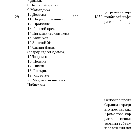
7.Дягиль
8.Пихта сибирская
9.Момордика
устранение вир
10.Девясил
29
800
1850
грибковой инфе
11. Подмор пчелиный
различной при
12. Прополис
13.Грецкий орех
14.Нигелла (черный тмин)
15.Каланхоэ
16.Золотой Ус
14.Сагаан Дайля
(рододендрон Адамса)
15Лопуха корень
16. Полынь
17. Пижма
18. Гвоздика
19. Чистотел
20.Мед май-июнь село
Чибисовка
Основное предн
баранца в трад
это противоалко
Кроме того, бар
растение испол
терапии туберку
заболеваний мо