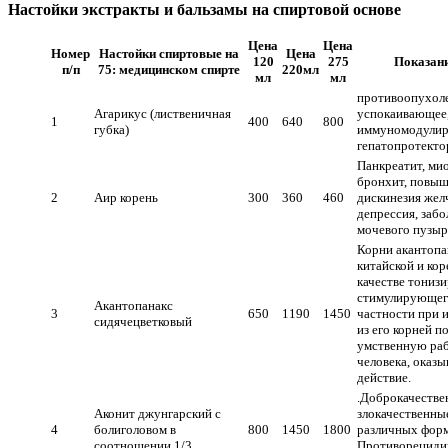
Настойки экстракты и бальзамы на спиртовой основе
Цена
Цена
Номер
Настойки спиртовые на
Цена
120
275
Показан
п/п
75: медицинском спирте
220мл
мл
мл
противоопухоле
Агарикус (лиственичная
успокаивающее
1
400
640
800
губка)
иммуномодули
гепатопротекто
Панкреатит, мио
бронхит, повыш
2
Аир корень
300
360
460
дискинезия жел
депрессия, забо
мочевого пузы
Корни акантопа
китайской и кор
качестве тониз
стимулирующего
Акантопанакс
3
650
1190
1450
частности при 
сидячецветковый
из его корней 
умственную ра
человека, оказ
действие.
.Доброкачестве
Аконит джунгарский с
злокачественны
4
болиголовом в
800
1450
1800
различных форм
соотношении 1/3
Противорециди