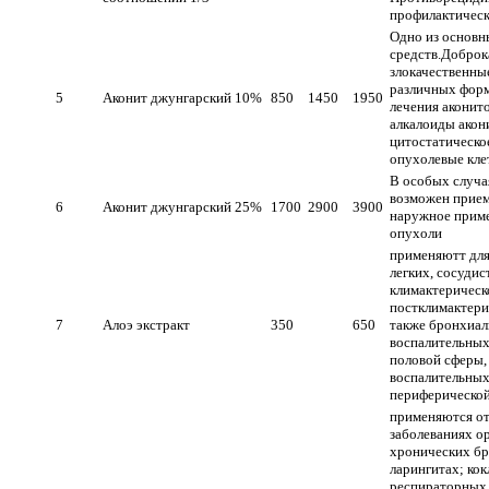
профилактическ
Одно из основ
средств.Доброк
злокачественны
различных форм
5
Аконит джунгарский 10%
850
1450
1950
лечения аконито
алкалоиды акон
цитостатическо
опухолевые кле
В особых случа
возможен прием
6
Аконит джунгарский 25%
1700
2900
3900
наружное приме
опухоли
применяютт для
легких, сосу­ди
климактерическ
постклимактери
7
Алоэ экстракт
350
650
также бронхиал
воспалительных
половой сферы,
воспали­тельны
периферической
применяются от
заболеваниях о
хронических бр
ларингитах; ко
респираторных 