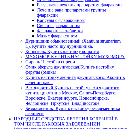
Результаты лечения препаратом флараксин
Лечение рака препаратами группы
флараксин
Капсулы с флараксином
Свечи с флараксином
Флараксин — таблетки
Мазь с флараксином
Дурнишник обыкновенный (Xantium strumarium
L). Купить настойку дурнишника.
Копытень. Купить настойку копытня
МУХОМОР. КУПИТЬ НАСТОЙКУ МУХОМОРА
Сирень.Настойка сирени
Омик (ферула джунгарская)Купить настойку
ферулы (омика)
Купить настойку аконита джунгарского. Аконит в
лечении рака.
Вех ядовитый.Купить настойку веха ядовитого,
купить цикутин в Москве, Санкт-Петербурге,
Воронеже, Екатеринбурге, Новосибирске,
Челябинске, Иркутске, Владивостоке.
Безвременник. Купить настойку безвременника
осеннего.
НАРОДНЫЕ СРЕДСТВА ЛЕЧЕНИЯ БОЛЕЗНЕЙ В
ТОМ ЧИСЛЕ РАКОВЫХ ЗАБОЛЕВАНИЙ