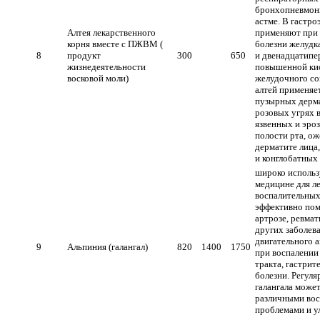
бронхопневмон
астме. В гастро
Алтея лекарственного
применяют при 
корня вместе с ПЖВМ (
болезни желудк
8
продукт
300
650
и двенадцатипе
жизнедеятельности
повышенной ки
восковой моли)
желудочного со
алтей применяет
пузырных дерма
розовых угрях в
язвенных и эро
полости рта, о
дерматите лица
и конглобатных
широко использ
медицине для л
воспалительных
эффективно пом
артрозе, ревмат
других заболев
двигательного 
9
Альпиния (галангал)
820
1400
1750
при воспалении
тракта, гастрит
болезни. Регул
галангала может
различными во
проблемами и 