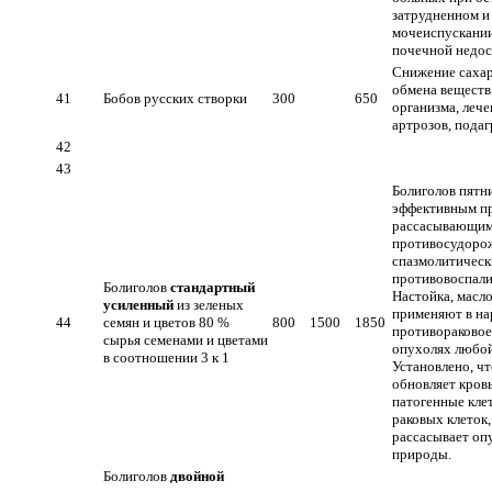
затрудненном и
мочеиспускании
почечной недо
Снижение сахар
обмена веществ
41
Бобов русских створки
300
650
организма, лече
артрозов, пода
42
43
Болиголов пятн
эффективным п
рассасывающим
противосудоро
спазмолитическ
противовоспали
Болиголов
стандартный
Настойка, масло
усиленный
из зеленых
применяют в на
44
семян и цветов 80 %
800
1500
1850
противораковое
сырья семенами и цветами
опухолях любой
в соотношении 3 к 1
Установлено, ч
обновляет кровь
патогенные клет
раковых клеток,
рассасывает оп
природы.
Болиголов
двойной