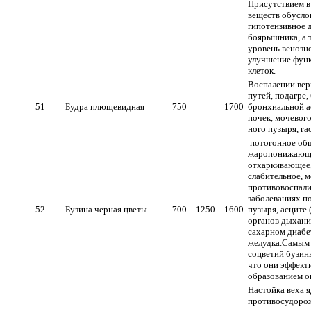
Присутствием в
веществ обусло
гипотензивное 
боярышника, а 
уровень венозн
улучшение фун
клеток.
Воспалении ве
путей, подагре,
51
Будра плющевидная
750
1700
бронхиальной а
почек, мочевого
ного пузыря, га
потогонное об
жаропонижающе
отхаркивающее,
слабительное, 
противовоспали
заболеваниях п
52
Бузина черная цветы
700
1250
1600
пузыря, асците 
органов дыхани
сахарном диабе
желудка.Самым
соцветий бузины
что они эффект
образованием о
Настойка веха 
противосудоро