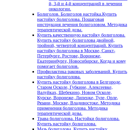
й, 3-й и 4-й концентраций в лечении
онкологии.
Болиголов. Болиголов настойка.Купить
настойку болиголова. Пошаговая
инструкция лечения болиголовом. Методика
терапевтической дозы.
Купить качественную настойку болиголова.
Купить настойку болиголова двойной,
тройной, четвертой концентраций. Купить
настойку болиголова в Москве, Санкт-
Петербурге. Ростове, Воронеже,
Екатеринбурге, Новосибирске. Когда и кому
помогает болиголов.
Профилактика раковых заболеваний. Купить
настойку болиголова.
Купить настойку болиголова в Белгороде,
Старом Осколе, Губкине, Алексеевке,
Валуйках, Шебекино, Новом Осколе,
Курске, Воронеже, Липецке, Туле, Орле,
Рязани, Москве, Владивостоке. Методика
применения болиголова. Методика
терапевтической дозы.
Трава болиголова. Настойки болиголова.
Купить настойку болиголова.
Мазь болиголова. Купить настойку