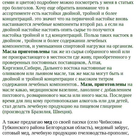
семян и цветов) подробнее можно посмотреть у меня в статьях
про болиголов. Хочу еще обратить внимание что в
ассортименте есть настойки двойной, тройной и более
концентраций. это значит что на первичной настойке вновь
настаиваются лечебные компоненты второй раз. а если на
двойной настойке настоять опять сырье то получится
настойка тройной и т.д концентраций. Польза таких настоек в
двойном , тройном и более содержании лечебных
компонентов, и уменьшения спиртовой нагрузки на организм.
Масла приготовлены
так же из сырья собранного мной или
не произрастающего в местности где живу, приобретенного у
проверенных постоянных поставщиков, Алтая,
Киргизии,Сибири, Дальнего востока настоянные на
оливковом или льняном масле, так же масла могут быть и
двойной и тройной концентрации с высоким титром
содержания лечебных компонентов..
Мази, приготовлены
на
масле какао, медицинском вазелине, ланолине с добавлением
пихтового, розмаринового масла или иного масла. Последнее
время для лиц кому противопоказан алкоголь или для детей,
стал делать лечебную продукцию на пищевом глицерине
(производств Бразилия, Швеция).
А также предлагаю
мед
со своей пасеки (село Чибисовка
Губкинского района Белгородская область), медовый забрус,
сотовый мед, лечебную продукцию пчеловодства-прополис,