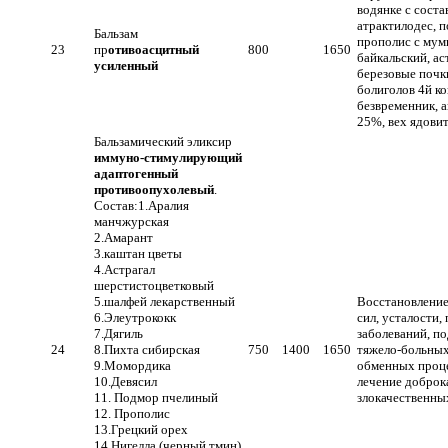
водянке с соста
атрактилодес, 
Бальзам
прополис с мум
23
пр
отивоасцитный
800
1650
байкальский, ас
усиленный
березовые почки
болиголов 4й к
безвременник, 
25%, вех ядови
Бальзамический эликсир
иммуно-стимулирующий
адаптогенный
противоопухолевый
.
Состав:1.Аралия
манчжурская
2.Амарант
3.каштан цветы
4.Астрагал
шерстистоцветковый
5.шалфей лекарственный
Восстановление
6.Элеутрококк
сил, усталости,
7.Дягиль
заболеваний, п
24
8.Пихта сибирская
750
1400
1650
тяжело-больных
9.Момордика
обменных проце
10.Девясил
лечение доброк
11. Подмор пчелиный
злокачественны
12. Прополис
13.Грецкий орех
14.Нигелла (черный тмин)