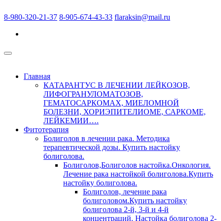
8-980-320-21-37
8-905-674-43-33
flaraksin@mail.ru
Главная
КАТАРАНТУС В ЛЕЧЕНИИ ЛЕЙКОЗОВ,
ЛИФОГРАНУЛОМАТОЗОВ,
ГЕМАТОСАРКОМАХ, МИЕЛОМНОЙ
БОЛЕЗНИ, ХОРИЭПИТЕЛИОМЕ, САРКОМЕ,
ЛЕЙКЕМИИ….
Фитотерапия
Болиголов в лечении рака. Методика
терапевтической дозы. Купить настойку
болиголова.
Болиголов,Болиголов настойка.Онкология.
Лечение рака настойкой болиголова.Купить
настойку болиголова.
Болиголов, лечение рака
болиголовом.Купить настойку
болиголова 2-й, 3-й и 4-й
концентраций. Настойка болиголова 2-