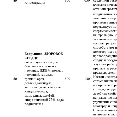
49
300
650
сердечной деяте
концентрации
климактерическ
астеноневротич
кардиотоническ
умеренное седа
проявляет гипо
нормализует по
свертываемости
центральную не
усиливают сокр
мышцы, регулир
способствуют н
холестерина в 
Боярышник-ЗДОРОВОЕ
кровообращени
СЕРДЦЕ
сердца и сосудо
состав: цветы и плоды
Улучшая работ
боярышника, огневка
препараты рас
пчелиная. ПЖВМ, подмор
преждевременно
пчелиный, гармала,
Настои и экстр
50
грецкий орех,
600
1300
спазмолитическ
девясил,календула,
избирательно р
каштана цветы, кыст аль
сосуды, сосуды 
хинди, мелисса,
лечебные свойс
момордика, шалфей,
направленно ис
спирт этиловый 75%, вода
улучшения сна
родниековая.
миокарда и нейр
Спазмолитическ
наличием в рас