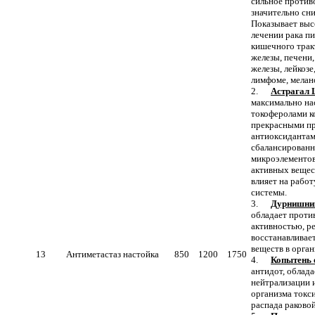
сильное против
значительно сн
Показывает выс
лечении рака п
кишечного трак
железы, печени,
железы, лейкозе
лимфоме, мелан
2.
Астрагал 
максимально на
токоферолами к
прекрасными п
антиоксиданта
сбалансированн
микроэлементов
активных вещес
влияет на рабо
системы.
3.
Дурнишни
обладает проти
активностью, р
восстанавливае
веществ в орган
13
Антиметастаз настойка
850
1200
1750
4.
Копытень 
антидот, облад
нейтрализации 
организма токс
распада раковой