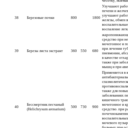
чесотку, экзема
Улучшают рабо
печени и желче
улучшают рабо
38
Березовые почки
800
1800
железы, обмен 
воспалительные
воспаление легк
жаропонижающе
средство при н
мочегонное и п
при лечении туб
39
Березы листа экстракт
360
550
680
пневмонии, абсц
в качестве отха
также при забол
мышц и при ави
Применяется в 
антибактериаль
спазмолитическ
противовоспали
также для повы
заболеваниях п
кишечного тракт
Бессмертник песчаный
мочегонное и к
40
500
730
900
(Helichrysum arenarium)
средство. при р
почечнокаменно
воспалительных
мочевого пузыр
больных при ос