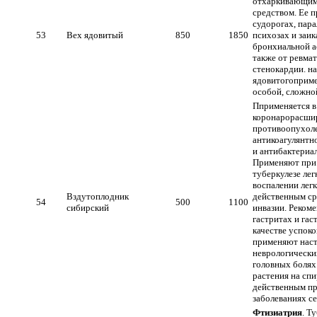
отхаркивающим
средством. Ее 
судорогах, пара
53
Вех ядовитый
850
1850
психозах и заик
бронхиальной а
также от ревмат
стенокардии. н
ядовитогоприме
особой, сложно
Пприменяется в
коронарорасши
противоопухоле
антикоагулянтн
и антибактериал
Применяют при
туберкулезе лег
воспалении легк
Вздутоплодник
действенным ср
54
500
1100
сибирский
инвазии. Реком
гастритах и гас
качестве успоко
применяют наст
неврологически
головных болях
растения на спи
действенным п
заболеваниях се
Фтизиатрия
. Т