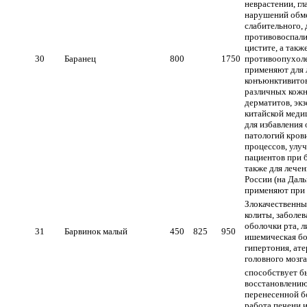
неврастении, гл
нарушений обме
слабительного,
противовоспали
цистите, а такж
30
Баранец
800
1750
противоопухоле
применяют для 
конъюнктивитов
различных кожн
дерматитов, экз
китайской меди
для избавления 
патологий кров
процессов, улу
пациентов при 
также для лечен
России (на Дал
применяют при 
Злокачественны
колиты, заболев
оболочки рта, 
31
Барвинок малый
450
825
950
ишемическая бо
гипертония, ате
головного мозга
способствует 
восстановлению
перенесенной б
работа печени 