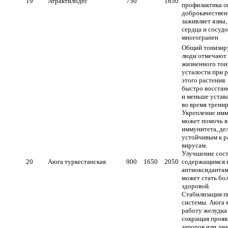
19
Атрактилодес
750
1650
профилактика о
доброкачествен
заживляет язвы
сердца и сосудо
многогранен
Общий тонизир
люди отмечают 
жизненного тон
усталости при 
этого растения.
быстро восстан
и меньше устав
во время тренир
Укрепление имм
может помочь в
иммунитета, де
устойчивым к р
вирусам.
Улучшение сост
20
Аюга туркестанская
900
1650
2050
содержащимся в
антиоксидантам
может стать бол
здоровой.
Стабилизация 
системы. Аюга 
работу желудка
сокращая прояв
запоров или диа