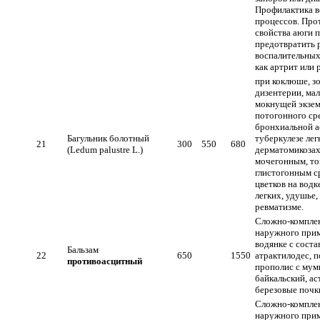
Профилактика 
процессов. Про
свойства аюги 
предотвратить 
воспалительных
как артрит или 
при коклюше, зо
дизентерии, мал
мокнущей экземе
потогонного сре
бронхиальной а
Багульник болотный
туберкулезе лег
21
300
550
680
(Ledum palustre L.)
дерматомикозах
мочегонным, то
глистогонным с
цветков на водк
легких, удушье,
ревматизме.
Сложно-комплек
наружного прим
водянке с соста
Бальзам
22
650
1550
атрактилодес, 
противоасцитный
прополис с мум
байкальский, ас
березовые почки
Сложно-комплек
наружного прим