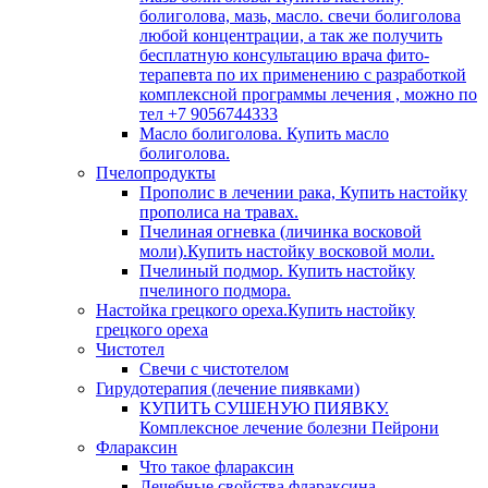
болиголова, мазь, масло. свечи болиголова
любой концентрации, а так же получить
бесплатную консультацию врача фито-
терапевта по их применению с разработкой
комплексной программы лечения , можно по
тел +7 9056744333
Масло болиголова. Купить масло
болиголова.
Пчелопродукты
Прополис в лечении рака, Купить настойку
прополиса на травах.
Пчелиная огневка (личинка восковой
моли).Купить настойку восковой моли.
Пчелиный подмор. Купить настойку
пчелиного подмора.
Настойка грецкого ореха.Купить настойку
грецкого ореха
Чистотел
Свечи с чистотелом
Гирудотерапия (лечение пиявками)
КУПИТЬ СУШЕНУЮ ПИЯВКУ.
Комплексное лечение болезни Пейрони
Флараксин
Что такое флараксин
Лечебные свойства флараксина