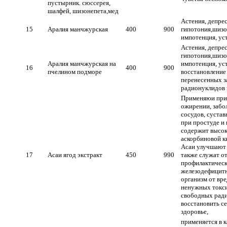
пустырник. сюссерея,
шалфей, шизонепета,мед
Астения, депрес
15
Аралия манчжурская
400
900
гипотония,шизо
импотенция, уст
Астения, депрес
гипотония,шизо
Аралия манчжурская на
импотенция, уст
16
400
900
пчелином подморе
восстановление
перенесенных з
радионуклидов 
Применяюи при 
ожирении, забо
сосудов, суста
при простуде и 
содержит высок
аскорбиновой ки
Асаи улучшают 
17
Асаи ягод экстракт
450
990
также служат о
профилактическ
железодефицит
организм от вре
ненужных токси
свободных ради
восстановить с
здоровье,
применяется в к