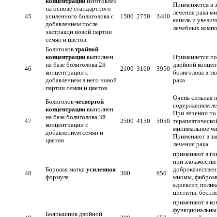
концентрации
изготовлен
Применяется в 
на основе стандартного
лечения рака м
45
усиленного болиголова с
1500
2750
3400
капель и увели
добавлением после
лечебных комп
экстракци новой партии
семян и цветов
Болиголов
тройной
концентрации
выполнен
Применяется по
на базе болиголова 2й
двойной концен
46
2100
3160
3950
концентрации с
болиголова в т
добавлением в него новой
рака
партии семян и цветов
Очень сильная н
Болиголов
четвертой
содержанием ле
концентрации
выполнен
При лечении по
на базе болиголова 3й
47
2500
4150
5050
терапевтическо
концентрации с
минимальное чис
добавлением семян и
Применяют в з
цветов
лечения рака
применяют в ги
при злокачеств
Боровая матка
усиленная
доброкачествен
48
300
650
формула
миомы, фиброми
аднексит, полик
циститы, беспло
применяют в ко
функциональны
Боярышник двойной