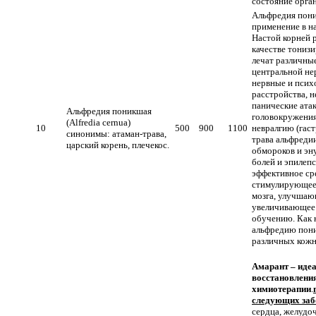
состояние орга
Альфредия пон
применение в н
Настой корней 
качестве тониз
лечат различны
центральной не
нервные и псих
расстройства, 
панические атак
Альфредия поникшая
головокружени
(Alfredia cernua)
10
500
900
1100
невралгию (гаст
синонимы: атаман-трава,
трава альфреди
царский корень, плечекос.
обмороков и эн
болей и эпилепс
эффективное ср
стимулирующее
мозга, улучшаю
увеличивающее 
обучению. Как 
альфредию пон
различных кож
Амарант – идеа
восстановления
химиотерапии
.
следующих заб
сердца, желуд