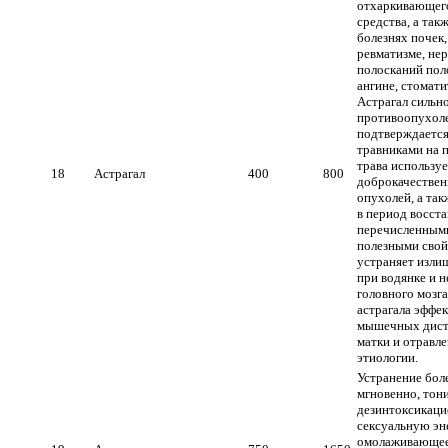
отхаркивающего
средства, а так
болезнях почек,
ревматизме, нер
полосканий поло
ангине, стомати
Астрагал сильно
противоопухоле
подтверждаетс
травниками на 
трава используе
18
Астрагал
400
800
доброкачествен
опухолей, а та
в период восста
перечисленным
полезными свой
устраняет изли
при водянке и н
головного мозг
астрагала эффе
мышечных дист
матки и отравл
этиологии.
Устранение бол
мгновенно, тон
дезинтоксикаци
сексуальную эн
омолаживающее