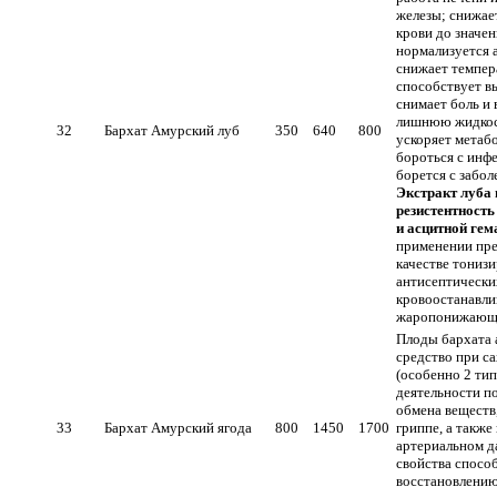
железы; снижает
крови до значе
нормализуется 
снижает темпер
способствует в
снимает боль и
лишнюю жидкост
32
Бархат Амурский луб
350
640
800
ускоряет метаб
бороться с инф
борется с забол
Экстракт луба
резистентность
и асцитной гем
применении пре
качестве тониз
антисептически
кровоостанавл
жаропонижающи
Плоды бархата 
средство при с
(особенно 2 тип
деятельности п
обмена веществ,
33
Бархат Амурский ягода
800
1450
1700
гриппе, а такж
артериальном д
свойства спосо
восстановлени