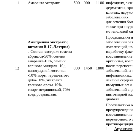
11
Амаранта экстракт
500
900
1100
инфекциях, экзе
дерматитах, эро
колитах, наруж
заболеваниях.
для лечения бол
также при энуре
мочеполовой си
Профилактика и
Амигдалина экстракт (
заболеваний ра
витамин В-17, Лаэтрил)
локализаций, на
. Состав: экстракт семени
выработку факт
абрикоса-50%, семени
восстановление
амаранта-10%, семени
организма, вос
горького миндаля -10;,
после перенесе
12
800
1450
1800
виноградной косточки
заболеваний, ы 
-10%, коры черешчатого
инфекционных. 
дуба-10%, экстракта
лечение сердеч
грецкого ореха-10%,
иммунных в т.ч
спирт медицинский, 75%
заболеваний эн
вода родниковая.
щитовидной жел
диабета.
Профилактика о
предупреждение
восстановление
перенесенного 
противорецидив
1.
Атрактило