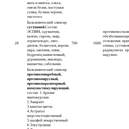
мать и мачеха, ольха,
омела белая, пастушья
сумка, бузина черная,
чистотел.
Бальзамический эликсир
суставной.
Состав:
ЭСПИН, одуванчик,
противовоспали
калган, сирень, лавр,
обезболивающи
атрактилодес, овес,
отложения. при
28
700
1600
дягиль, болиголов, корень
спины, суставов
аира, окопник, омик,
радикулитах. п
бедренец камнеломкий,
наружно.
дурнишник, маклюра,
манжетка, сабельник.
Бальзамический эликсир
противомикробный,
противовирусный,
противопаразитарный.
иммуностимулирующий.
состав: 1.Аралия
манчжурская
2.Амарант
3.каштан цветы
4.Астрагал
шерстистоцветковый
5.шалфей лекарственный
6.Элеутрококк