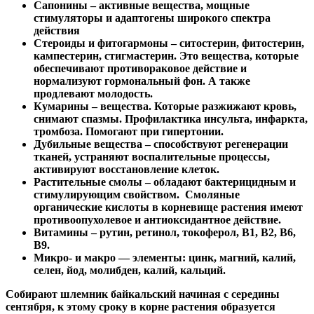
Сапонины – активные вещества, мощные
стимуляторы и адаптогены широкого спектра
действия
Стероиды и фитогармоны – ситостерин, фитостерин,
кампестерин, стигмастерин. Это вещества, которые
обеспечивают противораковое действие и
нормализуют гормональный фон. А также
продлевают молодость.
Кумарины – вещества. Которые разжижают кровь,
снимают спазмы. Профилактика инсульта, инфаркта,
тромбоза. Помогают при гипертонии.
Дубильные вещества – способствуют регенерации
тканей, устраняют воспалительные процессы,
активируют восстановление клеток.
Растительные смолы – обладают бактерицидным и
стимулирующим свойством. Смоляные
органические кислоты в корневище растения имеют
противоопухолевое и антиоксидантное действие.
Витамины – рутин, ретинол, токоферол, В1, В2, В6,
В9.
Микро- и макро — элементы: цинк, магний, калий,
селен, йод, молибден, калий, кальций.
Собирают шлемник байкальский начиная с середины
сентября, к этому сроку в корне растения образуется