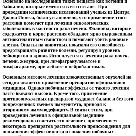
Основано на исследовании таких веществ как вогонин и
байкалин, которые имеются в его составе. При
проведении клинических исследований ученых из Центра
Джона Иннеса, было установлено, что применение этого
растения помогает при лечении онкологических
заболеваний, в частности рака печени. Флавоны, которые
содержатся в корне растения обладают ярко выраженным
антиоксидантным свойством и помогают убить раковые
клетки. Опыты на животных показали его способность
предотвращать развитие болезни, регулируя уровень
лейкоцитов в крови. Используется в лечении рака почек,
печени, желудка, при лимфагранулематозе и
лимфасаркоме, при лейкозе и нейробластомах.
Основным методом лечения злокачественных опухолей на
сегодня является применение препаратов официальной
медицины. Однако побочные эффекты от такого лечения
часто бывают высоки. Кроме того, применение
противоопухолевых препаратов ухудшает баланс и без того
поврежденных звеньев иммунитета, приводя к
вторичному иммунодефициту. В связи с этим, при
проведении лечения в официальной медицине
рекомендовано сочетать это лечение с применением
некоторых препаратов растительного происхождения для
повышения эффективности и снижения побочных