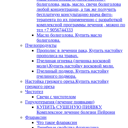
болиголова, мазь, масло. свечи болиголова
любой концентрации, а так же получить
бесплатную консультацию врача фито-
терапевта по их применению с разработкой
комплексной программы лечения , можно по
тел +7 9056744333
Масло болиголова. Купить масло
болиголова.
Пчелопродукты
Прополис в лечении рака, Купить настойку
прополиса на травах.
Пчелиная огневка (личинка восковой
моли).Купить настойку восковой моли.
Пчелиный подмор. Купить настойку
пчелиного подмора.
Настойка грецкого ореха.Купить настойку
грецкого ореха
Чистотел
Свечи с чистотелом
Гирудотерапия (лечение пиявками)
КУПИТЬ СУШЕНУЮ ПИЯВКУ.
Комплексное лечение болезни Пейрони
Флараксин
Что такое флараксин
Лечебные свойства флараксина