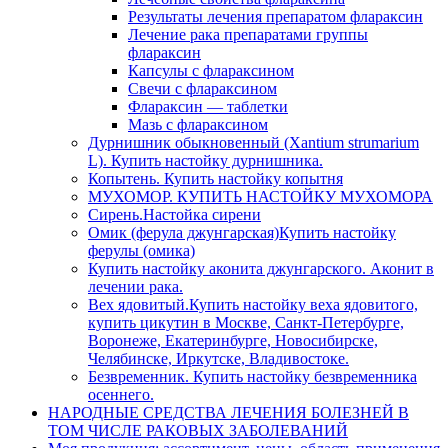
Результаты лечения препаратом флараксин
Лечение рака препаратами группы
флараксин
Капсулы с флараксином
Свечи с флараксином
Флараксин — таблетки
Мазь с флараксином
Дурнишник обыкновенный (Xantium strumarium
L). Купить настойку дурнишника.
Копытень. Купить настойку копытня
МУХОМОР. КУПИТЬ НАСТОЙКУ МУХОМОРА
Сирень.Настойка сирени
Омик (ферула джунгарская)Купить настойку
ферулы (омика)
Купить настойку аконита джунгарского. Аконит в
лечении рака.
Вех ядовитый.Купить настойку веха ядовитого,
купить цикутин в Москве, Санкт-Петербурге,
Воронеже, Екатеринбурге, Новосибирске,
Челябинске, Иркутске, Владивостоке.
Безвременник. Купить настойку безвременника
осеннего.
НАРОДНЫЕ СРЕДСТВА ЛЕЧЕНИЯ БОЛЕЗНЕЙ В
ТОМ ЧИСЛЕ РАКОВЫХ ЗАБОЛЕВАНИЙ