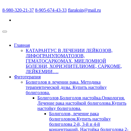
8-980-320-21-37
8-905-674-43-33
flaraksin@mail.ru
Главная
КАТАРАНТУС В ЛЕЧЕНИИ ЛЕЙКОЗОВ,
ЛИФОГРАНУЛОМАТОЗОВ,
ГЕМАТОСАРКОМАХ, МИЕЛОМНОЙ
БОЛЕЗНИ, ХОРИЭПИТЕЛИОМЕ, САРКОМЕ,
ЛЕЙКЕМИИ….
Фитотерапия
Болиголов в лечении рака. Методика
терапевтической дозы. Купить настойку
болиголова.
Болиголов,Болиголов настойка.Онкология.
Лечение рака настойкой болиголова.Купить
настойку болиголова.
Болиголов, лечение рака
болиголовом.Купить настойку
болиголова 2-й, 3-й и 4-й
концентраций. Настойка болиголова 2-