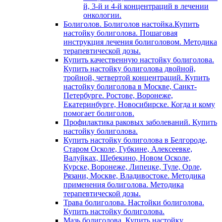
й, 3-й и 4-й концентраций в лечении
онкологии.
Болиголов. Болиголов настойка.Купить
настойку болиголова. Пошаговая
инструкция лечения болиголовом. Методика
терапевтической дозы.
Купить качественную настойку болиголова.
Купить настойку болиголова двойной,
тройной, четвертой концентраций. Купить
настойку болиголова в Москве, Санкт-
Петербурге. Ростове, Воронеже,
Екатеринбурге, Новосибирске. Когда и кому
помогает болиголов.
Профилактика раковых заболеваний. Купить
настойку болиголова.
Купить настойку болиголова в Белгороде,
Старом Осколе, Губкине, Алексеевке,
Валуйках, Шебекино, Новом Осколе,
Курске, Воронеже, Липецке, Туле, Орле,
Рязани, Москве, Владивостоке. Методика
применения болиголова. Методика
терапевтической дозы.
Трава болиголова. Настойки болиголова.
Купить настойку болиголова.
Мазь болиголова. Купить настойку