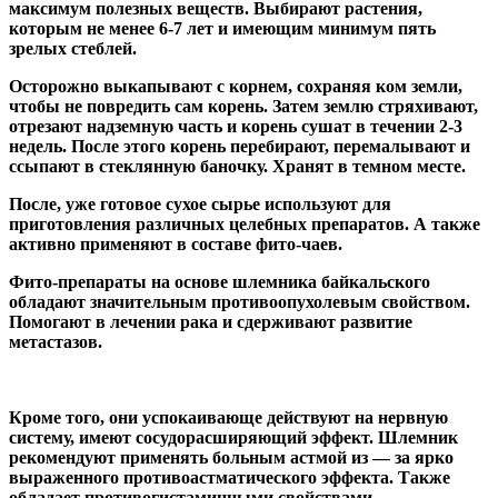
максимум полезных веществ. Выбирают растения,
которым не менее 6-7 лет и имеющим минимум пять
зрелых стеблей.
Осторожно выкапывают с корнем, сохраняя ком земли
,
чтобы не повредить сам корень. Затем землю стряхивают,
отрезают надземную часть и корень сушат в течении 2-3
недель. После этого корень перебирают, перемалывают и
ссыпают в стеклянную баночку. Хранят в темном месте.
После, уже готовое сухое сырье используют для
приготовления различных целебных препаратов. А также
активно применяют в составе фито-чаев.
Фито-препараты на основе шлемника байкальского
обладают значительным противоопухолевым свойством.
Помогают в лечении рака и сдерживают развитие
метастазов.
Кроме того, они успокаивающе действуют на нервную
систему, имеют сосудорасширяющий эффект. Шлемник
рекомендуют применять больным астмой из — за ярко
выраженного противоастматического эффекта. Также
обладает противогистаминными свойствами.