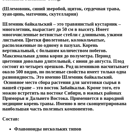
(Шлемовник, синий зверобой, щиток, сердечная трава,
хуан-цинь, маточник, скутеллария)
Шлемник байкальский – это травянистый кустарник –
многолетник, вырастает до 50 см в высоту. Имеет
многочисленные ветвистые стебли с длинными, узкими
листьями. Цветки фиолетовые, колокольчатые,
расположенные по одному в пазухах. Корень
вертикальный, с большим количеством побегов.
Максимальная длина корня до полуметра. Период
цветения довольно длительный, с июня до августа. Плод
состоит из четырех орешков. Род шлемников насчитывает
около 500 видов, но полезные свойства имеет только одна
разновидность. Это именно Шлемник байкальский.
Основное место сбора растения для заготовки сырья в
нашей стране – это восток Забайкалья. Кроме того, его
можно встретить на востоке Сибири, в южных районах
Приморья и Дальнего Востока. Применяется в народной
медицине корень травы. Именно в нем сконцентрирована
наибольшая часть полезных компонентов.
Состав:
Флавоноиды нескольких типов