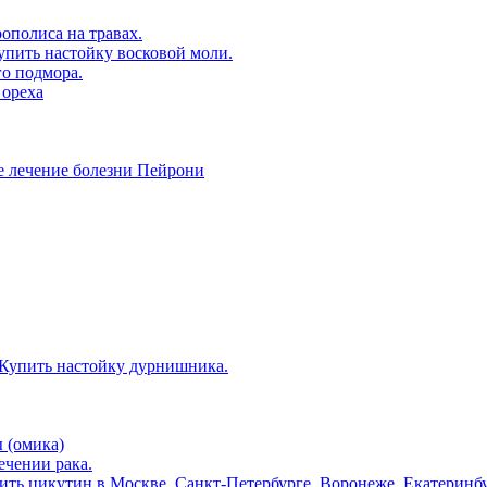
ополиса на травах.
упить настойку восковой моли.
о подмора.
 ореха
ечение болезни Пейрони
 Купить настойку дурнишника.
 (омика)
ечении рака.
ить цикутин в Москве, Санкт-Петербурге, Воронеже, Екатеринбу