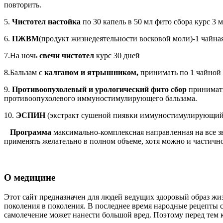
повторить.
5.
Чистотел настойка
по 30 капель в 50 мл фито сбора курс 3 м
6.
ПЖВМ
(продукт жизнедеятельности восковой моли)-1 чайная 
7.На ночь
свечи чистотел
курс 30 дней
8.Бальзам с
калганом и ятрышником,
принимать по 1 чайной л
9.
Противоопухолевый и урологический фито сбор
принимать 
противоопухолевого иммуностимулирующего бальзама.
10.
ЭСПИН
(экстракт сушеной пиявки иммуностимулирующий на
Программа
максимально-комплексная направленная на все зв
применять желательно в полном объеме, хотя можно и частичн
О медицине
Этот сайт предназначен для людей ведущих здоровый образ жиз
поколения в поколения. В последнее время народные рецепты с
самолечение может нанести большой вред. Поэтому перед тем ка