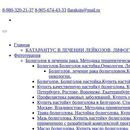
8-980-320-21-37
8-905-674-43-33
flaraksin@mail.ru
Главная
КАТАРАНТУС В ЛЕЧЕНИИ ЛЕЙКОЗОВ, ЛИФО
Фитотерапия
Болиголов в лечении рака. Методика терапевтическ
Болиголов,Болиголов настойка.Онкология. Ле
Болиголов, лечение рака болиголовом.Ку
онкологии.
Болиголов. Болиголов настойка.Купить насто
Купить качественную настойку болиголова. К
Петербурге. Ростове, Воронеже, Екатеринбург
Профилактика раковых заболеваний. Купить н
Купить настойку болиголова в Белгороде, Ста
Москве, Владивостоке. Методика применения 
Трава болиголова. Настойки болиголова. Куп
Мазь болиголова. Купить настойку болиголова
применению с разработкой комплексной прогр
Масло болиголова. Купить масло болиголова.