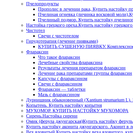
Пчелопродукты
Прополис в лечении рака, Купить настойку пр
Пчелиная огневка (личинка восковой моли).К
Пчелиный подмор. Купить настойку пчелиног
Настойка грецкого ореха.Купить настойку грецкого
Чистотел
Свечи с чистотелом
Гирудотерапия (лечение пиявками)
КУПИТЬ СУШЕНУЮ ПИЯВКУ. Комплексное л
Флараксин
Что такое флараксин
Лечебные свойства флараксина
Результаты лечения препаратом флараксин
Лечение рака препаратами группы флараксин
Капсулы с флараксином
Свечи с флараксином
Флараксин — таблетки
Мазь с флараксином
Дурнишник обыкновенный (Xantium strumarium L).
Копытень. Купить настойку копытня
МУХОМОР. КУПИТЬ НАСТОЙКУ МУХОМОРА
Сирень.Настойка сирени
Омик (ферула джунгарская)Купить настойку ферулы
Купить настойку аконита джунгарского. Аконит в л
Вех ядовитый.Купить настойку веха ядовитого, куп