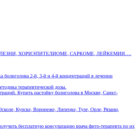
ЛЕЗНИ, ХОРИЭПИТЕЛИОМЕ, САРКОМЕ, ЛЕЙКЕМИИ….
а болиголова 2-й, 3-й и 4-й концентраций в лечении
етодика терапевтической дозы.
траций. Купить настойку болиголова в Москве, Санкт-
коле, Курске, Воронеже, Липецке, Туле, Орле, Рязани,
получить бесплатную консультацию врача фито-терапевта по их