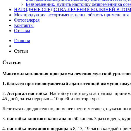
Безвременник. Купить настойку безвременника осе
НАРОДНЫЕ СРЕДСТВА ЛЕЧЕНИЯ БОЛЕЗНЕЙ В ТО
Моя продукция: ассортимент, цены, область применения
Фотогалерея
Контакты
Отзывы
Главная
Статьи
Статьи
Максимально-полная программа лечения мужской уро-генит
1.
бальзам противоопухолевый адаптогенный иммуностим
2.
Астрагал
настойка
. Настойку спиртовую астрагала принимаю
45 дней, затем перерыв – 10 дней и повтор курса.
Лечиться надо длительно, не менее шести месяцев, с указанны
3.
настойка конского каштана
по 50 капель 3 раза в день, ку
4.
настойка пчелиного подмора
в 8, 13, 19 часов каждый прие