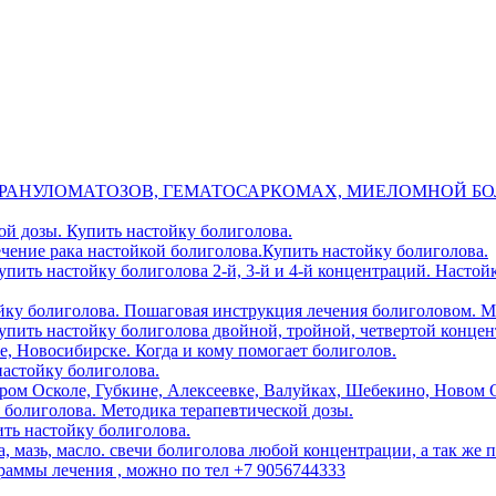
ГРАНУЛОМАТОЗОВ, ГЕМАТОСАРКОМАХ, МИЕЛОМНОЙ БО
ой дозы. Купить настойку болиголова.
чение рака настойкой болиголова.Купить настойку болиголова.
пить настойку болиголова 2-й, 3-й и 4-й концентраций. Настойк
йку болиголова. Пошаговая инструкция лечения болиголовом. М
упить настойку болиголова двойной, тройной, четвертой концен
е, Новосибирске. Когда и кому помогает болиголов.
астойку болиголова.
ром Осколе, Губкине, Алексеевке, Валуйках, Шебекино, Новом Ос
болиголова. Методика терапевтической дозы.
ить настойку болиголова.
, мазь, масло. свечи болиголова любой концентрации, а так же 
аммы лечения , можно по тел +7 9056744333