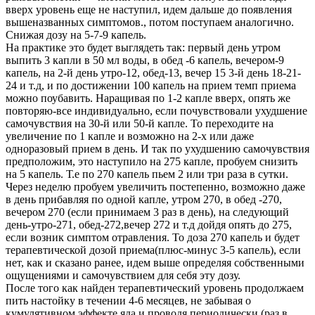
вверх уровень еще не наступил, идем дальше до появления
вышеназванных симптомов., потом поступаем аналогично.
Снижая дозу на 5-7-9 капель.
На практике это будет выглядеть так: первый день утром
выпить 3 капли в 50 мл воды, в обед -6 капель, вечером-9
капель, на 2-й день утро-12, обед-13, вечер 15 3-й день 18-21-
24 и т.д, и по достижении 100 капель на прием темп приема
можно поубавить. Наращивая по 1-2 капле вверх, опять же
повторяю-все индивидуально, если почувствовали ухудшение
самочувствия на 30-й или 50-й капле. То переходите на
увеличение по 1 капле и возможно на 2-х или даже
одноразовый прием в день. И так по ухудшению самочувствия
предположим, это наступило на 275 капле, пробуем снизить
на 5 капель. Т.е по 270 капель пьем 2 или три раза в сутки.
Через неделю пробуем увеличить постепенно, возможно даже
в день прибавляя по одной капле, утром 270, в обед -270,
вечером 270 (если принимаем 3 раз в день), на следующий
день-утро-271, обед-272,вечер 272 и т.д дойдя опять до 275,
если возник симптом отравления. То доза 270 капель и будет
терапевтической дозой приема(плюс-минус 3-5 капель), если
нет, как и сказано ранее, идем выше определяя собственными
ощущениями и самочувствием для себя эту дозу.
После того как найден терапевтический уровень продолжаем
пить настойку в течении 4-6 месяцев, не забывая о
кумулятивном эффекте яда и проводя периодически (раз в