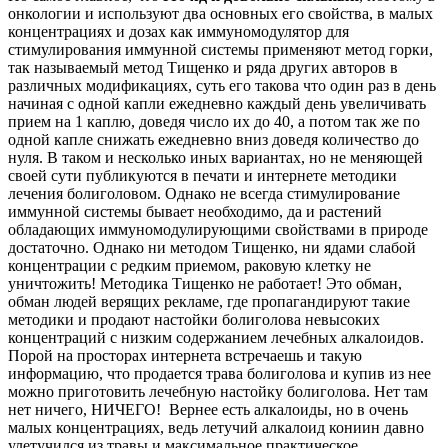
онкологии и используют два основных его свойства, в малых
концентрациях и дозах как иммуномодулятор для
стимулирования иммунной системы применяют метод горки,
так называемый метод Тищенко и ряда других авторов в
различных модификациях, суть его такова что один раз в день
начиная с одной капли ежедневно каждый день увеличивать
прием на 1 каплю, доведя число их до 40, а потом так же по
одной капле снижать ежедневно вниз доведя количество до
нуля. В таком и несколько иных вариантах, но не меняющей
своей сути публикуются в печати и интернете методики
лечения болиголовом. Однако не всегда стимулирование
иммунной системы бывает необходимо, да и растений
обладающих иммуномодулирующими свойствами в природе
достаточно. Однако ни методом Тищенко, ни ядами слабой
концентрации с редким приемом, раковую клетку не
уничтожить! Методика Тищенко не работает! Это обман,
обман людей верящих рекламе, где пропагандируют такие
методики и продают настойки болиголова невысоких
концентраций с низким содержанием лечебных алкалоидов.
Порой на просторах интернета встречаешь и такую
информацию, что продается трава болиголова и купив из нее
можно приготовить лечебную настойку болиголова. Нет там
нет ничего, НИЧЕГО! Вернее есть алкалоиды, но в очень
малых концентрациях, ведь летучий алкалоид кониин давно
улетучился из травы и максимальное практическое