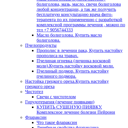
болиголова, мазь, масло. свечи болиголова
любой концентрации, а так же получить
бесплатную консультацию врача фито-
терапевта по их применению с разработкой
комплексной программы лечения , можно по
тел +7 9056744333
Масло болиголова. Купить масло
болиголова.
Пчелопродукты
Прополис в лечении рака, Купить настойку
прополиса на травах.
Пчелиная огневка (личинка восковой
моли).Купить настойку восковой моли.
Пчелиный подмор. Купить настойку
пчелиного подмора.
Настойка грецкого ореха.Купить настойку
грецкого ореха
Чистотел
Свечи с чистотелом
Гирудотерапия (лечение пиявками)
КУПИТЬ СУШЕНУЮ ПИЯВКУ.
Комплексное лечение болезни Пейрони
Флараксин
Что такое флараксин
Лечебные свойства флараксина