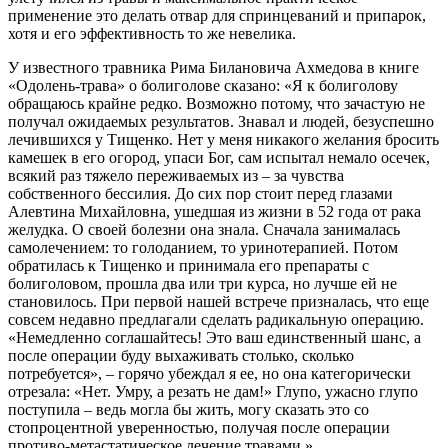
применение это делать отвар для спринцеваний и припарок,
хотя и его эффективность то же невелика.
У известного травника Рима Билановича Ахмедова в книге
«Одолень-трава» о болиголове сказано: «Я к болиголову
обращаюсь крайне редко. Возможно потому, что зачастую не
получал ожидаемых результатов. Знавал и людей, безуспешно
лечившихся у Тищенко. Нет у меня никакого желания бросить
камешек в его огород, упаси Бог, сам испытал немало осечек,
всякий раз тяжело переживаемых из – за чувства
собственного бессилия. До сих пор стоит перед глазами
Алевтина Михайловна, ушедшая из жизни в 52 года от рака
желудка. О своей болезни она знала. Сначала занималась
самолечением: то голоданием, то уринотерапией. Потом
обратилась к Тищенко и принимала его препараты с
болиголовом, прошла два или три курса, но лучше ей не
становилось. При первой нашей встрече призналась, что еще
совсем недавно предлагали сделать радикальную операцию.
«Немедленно соглашайтесь! Это ваш единственный шанс, а
после операции буду выхаживать столько, сколько
потребуется», – горячо убеждал я ее, но она категорически
отрезала: «Нет. Умру, а резать не дам!» Глупо, ужасно глупо
поступила – ведь могла бы жить, могу сказать это со
стопроцентной уверенностью, получая после операции
противо-метастатическое лечение травами.»