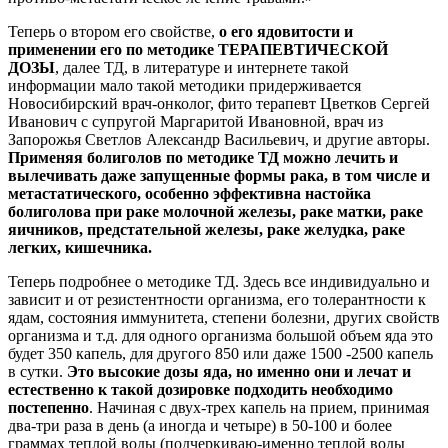
Теперь о втором его свойстве,
о его ядовитости и
применении его по методике ТЕРАПЕВТИЧЕСКОЙ
ДОЗЫ
, далее ТД, в литературе и интернете такой
информации мало такой методики придерживается
Новосибирский врач-онколог, фито терапевт Цветков Сергей
Иванович с супругой Маргаритой Ивановной, врач из
Запорожья Светлов Александр Васильевич, и другие авторы.
Применяя болиголов по методике ТД можно лечить и
вылечивать даже запущенные формы рака, в том числе и
метастатического, особенно эффективна настойка
болиголова при раке молочной железы, раке матки, раке
яичников, предстательной железы, раке желудка, раке
легких, кишечника.
Теперь подробнее о методике ТД. Здесь все индивидуально и
зависит и от резистентности организма, его толерантности к
ядам, состояния иммунитета, степени болезни, других свойств
организма и т.д. для одного организма большой объем яда это
будет 350 капель, для другого 850 или даже 1500 -2500 капель
в сутки.
Это высокие дозы яда, но именно они и лечат и
естественно к такой дозировке подходить необходимо
постепенно
. Начиная с двух-трех капель на прием, принимая
два-три раза в день (а иногда и четыре) в 50-100 и более
граммах теплой воды (подчеркиваю-именно теплой воды