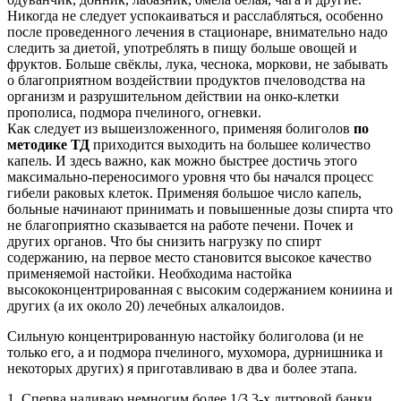
Никогда не следует успокаиваться и расслабляться, особенно
после проведенного лечения в стационаре, внимательно надо
следить за диетой, употреблять в пищу больше овощей и
фруктов. Больше свёклы, лука, чеснока, моркови, не забывать
о благоприятном воздействии продуктов пчеловодства на
организм и разрушительном действии на онко-клетки
прополиса, подмора пчелиного, огневки.
Как следует из вышеизложенного, применяя болиголов
по
методике ТД
приходится выходить на большее количество
капель. И здесь важно, как можно быстрее достичь этого
максимально-переносимого уровня что бы начался процесс
гибели раковых клеток. Применяя большое число капель,
больные начинают принимать и повышенные дозы спирта что
не благоприятно сказывается на работе печени. Почек и
других органов. Что бы снизить нагрузку по спирт
содержанию, на первое место становится высокое качество
применяемой настойки. Необходима настойка
высококонцентрированная с высоким содержанием кониина и
других (а их около 20) лечебных алкалоидов.
Сильную концентрированную настойку болиголова (и не
только его, а и подмора пчелиного, мухомора, дурнишника и
некоторых других) я приготавливаю в два и более этапа.
1. Сперва наливаю немногим более 1/3 3-х литровой банки