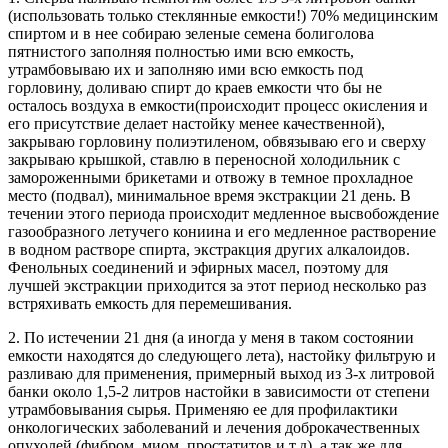
(использовать только стеклянные емкости!) 70% медицинским
спиртом и в нее собираю зеленые семена болиголова
пятнистого заполняя полностью ими всю емкость,
утрамбовываю их и заполняю ими всю емкость под
горловину, доливаю спирт до краев емкости что бы не
осталось воздуха в емкости(происходит процесс окисления и
его присутствие делает настойку менее качественной),
закрываю горловину полиэтиленом, обвязываю его и сверху
закрываю крышкой, ставлю в переносной холодильник с
замороженными брикетами и отвожу в темное прохладное
место (подвал), минимальное время экстракции 21 день. В
течении этого периода происходит медленное высвобождение
газообразного летучего кониина и его медленное растворение
в водном растворе спирта, экстракция других алкалоидов.
Фенольных соединений и эфирных масел, поэтому для
лучшей экстракции приходится за этот период несколько раз
встряхивать емкость для перемешивания.
2. По истечении 21 дня (а иногда у меня в таком состоянии
емкости находятся до следующего лета), настойку фильтрую и
разливаю для применения, примерный выход из 3-х литровой
банки около 1,5-2 литров настойки в зависимости от степени
утрамбовывания сырья. Применяю ее для профилактики
онкологических заболеваний и лечения доброкачественных
опухолей (фибром, миом, простатитов и т.д), а так же для