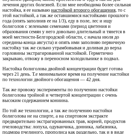
лечения других болезней. Если мне необходима более сильная
настойка, я ее называю
настойкой второго обогащения
, то с
этой настойкой, а так же оставшимися настойками прошлого
года (опять заполнив ее на 1/3), еду в поле, лес и ищу
болиголов с зелеными семенами (период цветения и
образования семян у него довольно длительный и тянется в
моей местности-Белгородской области, с начала июля до
середины-конца августа) и опять ими заполняю первичную
настойку так же сильно утрамбовывая и доливая до верха
горловины экстрагированной настойкой. Герметично
закрываю, отвожу в переносном холодильнике в подвал.
Настойка болиголова двойной концентрации будет готова
через 21 день. Т.е минимальное время на получение настойки
по технологии двойного обогащения — 42 дня.
Так же провожу эксперименты по получению настойки
болиголова тройной и четвертой концентрации с очень
высоким содержанием кониина.
По той же технологии, а так же получению настойки
болиголова не на спирте, а на спиртовом экстракте
предварительно экстрагированных трав, корней, продуктов
пчеловодства: лопуха, одуванчика, донника, лабазника,
подмора пчелиного, прополиса как раздельно, так и в виде