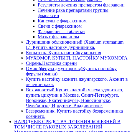
Результаты лечения препаратом флараксин
Лечение рака препаратами группы
флараксин
Капсулы с флараксином
Свечи с флараксином
Флараксин — таблетки
Мазь с флараксином
Дурнишник обыкновенный (Xantium strumarium
L). Купить настойку дурнишника.
Копытень. Купить настойку копытня
МУХОМОР. КУПИТЬ НАСТОЙКУ МУХОМОРА
Сирень.Настойка сирени
Омик (ферула джунгарская)Купить настойку
ферулы (омика)
Купить настойку аконита джунгарского. Аконит в
лечении рака.
Вех ядовитый.Купить настойку веха ядовитого,
купить цикутин в Москве, Санкт-Петербурге,
Воронеже, Екатеринбурге, Новосибирске,
Челябинске, Иркутске, Владивостоке.
Безвременник. Купить настойку безвременника
осеннего.
НАРОДНЫЕ СРЕДСТВА ЛЕЧЕНИЯ БОЛЕЗНЕЙ В
ТОМ ЧИСЛЕ РАКОВЫХ ЗАБОЛЕВАНИЙ