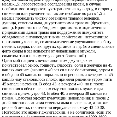
месяц-1,5) лабораторные обследования крови, в случае
необходимости корректируя терапевтическую дозу, в сторону
снижения или увеличения. Так же необходимо раз в 1,5-2
месяца проводить чистку организма травами репешок,
душица, семенем льна, диуретическими травами (брусника,
хвощ). Кроме того необходимо принимать в ходе лечения
природными ядами травы для поддержания иммунитета,
обладающие антиоксидантными свойствами, нетоксичные
противоопухолевые, симптоматические улучшающие работу
печени, сердца, почек, других органов и т.д. (это специальные
фито сборы в зависимости от локализации опухоли,
симптоматики и сопутствующих заболеваний)
Один мой пациент, лечась аконитом джунгарским
почувствовал озноб, тошноту, слабость, боли в желудке на 45
каплях аконита (аконит в 40 раз сильнее болиголова), утром и
в обед по 45 капель он нормально переносил, а вечером на 45
каплях ему становилось плохо, приняли решение утром пить
45 капель настойки. В обед 43, а вечером -40, но и после
снижения в обед и вечером ему становилось хуже, тогда
снизили прием: утро-43. В обед 40, а вечером 38 капель на
прием. Сработал эффект кумуляций (накопления) и после 2
дней чистки организма семенем льна и репешком, а так же
рисовой диеты, постепенно вернулись на схему 43-40-38.
Повторяю это аконит джунгарский, а не болиголов, если это
перевести на болиголов это примерно составит 1000-1600