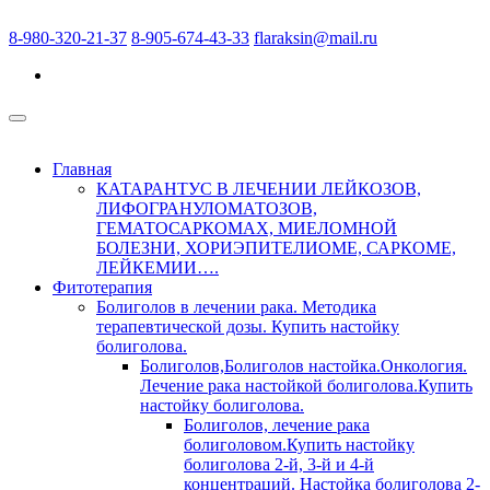
8-980-320-21-37
8-905-674-43-33
flaraksin@mail.ru
Главная
КАТАРАНТУС В ЛЕЧЕНИИ ЛЕЙКОЗОВ,
ЛИФОГРАНУЛОМАТОЗОВ,
ГЕМАТОСАРКОМАХ, МИЕЛОМНОЙ
БОЛЕЗНИ, ХОРИЭПИТЕЛИОМЕ, САРКОМЕ,
ЛЕЙКЕМИИ….
Фитотерапия
Болиголов в лечении рака. Методика
терапевтической дозы. Купить настойку
болиголова.
Болиголов,Болиголов настойка.Онкология.
Лечение рака настойкой болиголова.Купить
настойку болиголова.
Болиголов, лечение рака
болиголовом.Купить настойку
болиголова 2-й, 3-й и 4-й
концентраций. Настойка болиголова 2-