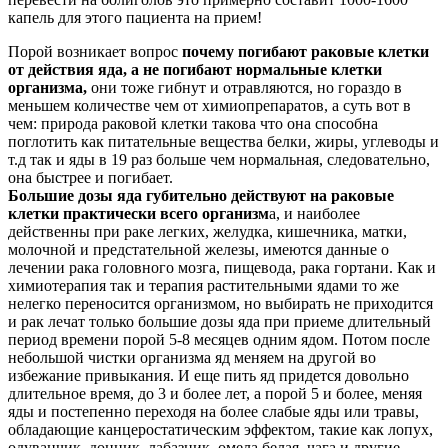
капель для этого пациента на прием!
Порой возникает вопрос
почему погибают раковые клетки
от действия яда, а не погибают нормальные клетки
организма,
они тоже гибнут и отравляются, но гораздо в
меньшем количестве чем от химиопрепаратов, а суть вот в
чем: природа раковой клетки такова что она способна
поглотить как питательные вещества белки, жиры, углеводы и
т.д так и яды в 19 раз больше чем нормальная, следовательно,
она быстрее и погибает.
Большие дозы яда губительно действуют на раковые
клетки практически всего организм
а, и наиболее
действенны при раке легких, желудка, кишечника, матки,
молочной и предстательной железы, имеются данные о
лечении рака головного мозга, пищевода, рака гортани. Как и
химиотерапия так и терапия растительными ядами то же
нелегко переносится организмом, но выбирать не приходится
и рак лечат только большие дозы яда при приеме длительный
период времени порой 5-8 месяцев одним ядом. Потом после
небольшой чистки организма яд меняем на другой во
избежание привыкания. И еще пить яд придется довольно
длительное время, до 3 и более лет, а порой 5 и более, меняя
яды и постепенно переходя на более слабые яды или травы,
обладающие канцеростатическим эффектом, такие как лопух,
одуванчик, донник, лабазник, омела белая, чага и другие.