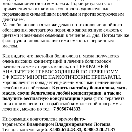
многокомпонентного комплекса. Порой результаты от
применения таких комплексов просто удивительные
поражающие сильнейшим целебным и противоопухолевым
действием.
Масло болиголова я так же делаю по технологии двойного
обогащения, экстрагируя первично заполненную емкость с
цветами и зелеными семенами в течение 21 дня. Потом так же
фильтрую и вновь заполняю ими емкость с первичным
маслом.
Как видите что настойки болиголова и масла получаются
очень высоких концентраций и лечение болиголовом
начинается уже с первых капель, он ПРЕКРАСНЫЙ
АНАЛЬГЕТИК ПРЕВОСХОДЯЩИЙ ПО ЛЕЧЕБНОМУ
ЭФФЕКТУ МНОГИЕ НАРКОТИЧЕСКИЕ ПРЕПАРАТЫ,
хорошо лечит и обладает еще очень многими ценнейшими
лечебными свойствами.
Купить настойку болиголова, мазь,
масло. свечи болиголова любой концентрации, а так же
получить бесплатную консультацию
врача фито-терапевта
по их применению с разработкой комплексной программы
лечения , можно по тел
+7 9056744333
Информация подготовлена врачом фито-
терапевтом
Владимиром Владимировичем Логоша
Тел. для консультаций:
8-905-674-43-33,
8-980-320-21-37