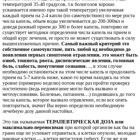
температурой 35-40 градусов, т.к болиголов хорошо
усваивается именно при такой температуре) увеличивая
каждый прием на 2-4 капли (по самочувствию) по мере роста
числа капель, объем воды увеличивается до 200-300мл и
доведя разовый прием до 300 и более капель, повторяю не
существует методики определения числа капель на прием и
общий курс лечения, ее просто не может существовать в силу
вышеизложенных причин.
Самый важный критерий это
собственное самочувствие, пить любой яд необходимо до
появления первых симптомов отравления, это может быть
озноб, тошнота, рвота, диспепсические явления, головная
боль, слабость, помутнение сознания
…, в этом случае
необходимо остановиться на этом числе капель и продолжить
прием на 5-7 капель ниже, какое-то время находясь на этом
уровне (примерно неделю) потом еще раз пройти проверку
постепенно (ведь недомогание могло быть вызвано и
метеоусловиями. Болезнью, питанием…) поднявшись до того
числа капель, которое вызвало отравление, если все опять
повториться, значит Вы верно определили необходимую
лечебную дозу данной настойки.
Это так называемая
ТЕРАПЕВТИЧЕСКАЯ ДОЗА или
максимально-переносимая
при которой организм как бы на
грани еще не успевает отравиться, а клетки опухоли, молодые
раковые клетки — клетки метастазов гибнут. Если же идя