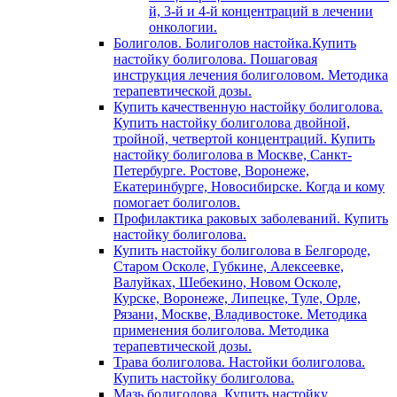
й, 3-й и 4-й концентраций в лечении
онкологии.
Болиголов. Болиголов настойка.Купить
настойку болиголова. Пошаговая
инструкция лечения болиголовом. Методика
терапевтической дозы.
Купить качественную настойку болиголова.
Купить настойку болиголова двойной,
тройной, четвертой концентраций. Купить
настойку болиголова в Москве, Санкт-
Петербурге. Ростове, Воронеже,
Екатеринбурге, Новосибирске. Когда и кому
помогает болиголов.
Профилактика раковых заболеваний. Купить
настойку болиголова.
Купить настойку болиголова в Белгороде,
Старом Осколе, Губкине, Алексеевке,
Валуйках, Шебекино, Новом Осколе,
Курске, Воронеже, Липецке, Туле, Орле,
Рязани, Москве, Владивостоке. Методика
применения болиголова. Методика
терапевтической дозы.
Трава болиголова. Настойки болиголова.
Купить настойку болиголова.
Мазь болиголова. Купить настойку