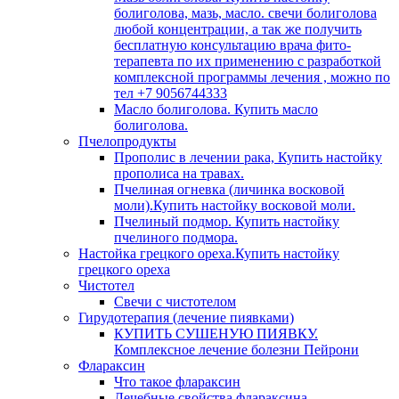
болиголова, мазь, масло. свечи болиголова
любой концентрации, а так же получить
бесплатную консультацию врача фито-
терапевта по их применению с разработкой
комплексной программы лечения , можно по
тел +7 9056744333
Масло болиголова. Купить масло
болиголова.
Пчелопродукты
Прополис в лечении рака, Купить настойку
прополиса на травах.
Пчелиная огневка (личинка восковой
моли).Купить настойку восковой моли.
Пчелиный подмор. Купить настойку
пчелиного подмора.
Настойка грецкого ореха.Купить настойку
грецкого ореха
Чистотел
Свечи с чистотелом
Гирудотерапия (лечение пиявками)
КУПИТЬ СУШЕНУЮ ПИЯВКУ.
Комплексное лечение болезни Пейрони
Флараксин
Что такое флараксин
Лечебные свойства флараксина