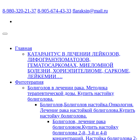
8-980-320-21-37
8-905-674-43-33
flaraksin@mail.ru
Главная
КАТАРАНТУС В ЛЕЧЕНИИ ЛЕЙКОЗОВ,
ЛИФОГРАНУЛОМАТОЗОВ,
ГЕМАТОСАРКОМАХ, МИЕЛОМНОЙ
БОЛЕЗНИ, ХОРИЭПИТЕЛИОМЕ, САРКОМЕ,
ЛЕЙКЕМИИ….
Фитотерапия
Болиголов в лечении рака. Методика
терапевтической дозы. Купить настойку
болиголова.
Болиголов,Болиголов настойка.Онкология.
Лечение рака настойкой болиголова.Купить
настойку болиголова.
Болиголов, лечение рака
болиголовом.Купить настойку
болиголова 2-й, 3-й и 4-й
концентраций. Настойка болиголова 2-