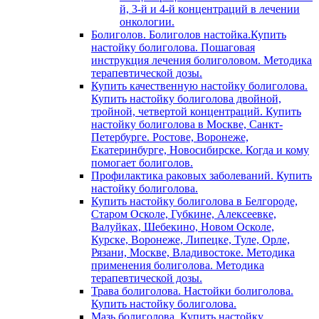
й, 3-й и 4-й концентраций в лечении
онкологии.
Болиголов. Болиголов настойка.Купить
настойку болиголова. Пошаговая
инструкция лечения болиголовом. Методика
терапевтической дозы.
Купить качественную настойку болиголова.
Купить настойку болиголова двойной,
тройной, четвертой концентраций. Купить
настойку болиголова в Москве, Санкт-
Петербурге. Ростове, Воронеже,
Екатеринбурге, Новосибирске. Когда и кому
помогает болиголов.
Профилактика раковых заболеваний. Купить
настойку болиголова.
Купить настойку болиголова в Белгороде,
Старом Осколе, Губкине, Алексеевке,
Валуйках, Шебекино, Новом Осколе,
Курске, Воронеже, Липецке, Туле, Орле,
Рязани, Москве, Владивостоке. Методика
применения болиголова. Методика
терапевтической дозы.
Трава болиголова. Настойки болиголова.
Купить настойку болиголова.
Мазь болиголова. Купить настойку