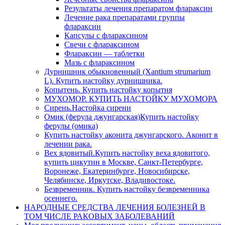
Результаты лечения препаратом флараксин
Лечение рака препаратами группы
флараксин
Капсулы с флараксином
Свечи с флараксином
Флараксин — таблетки
Мазь с флараксином
Дурнишник обыкновенный (Xantium strumarium
L). Купить настойку дурнишника.
Копытень. Купить настойку копытня
МУХОМОР. КУПИТЬ НАСТОЙКУ МУХОМОРА
Сирень.Настойка сирени
Омик (ферула джунгарская)Купить настойку
ферулы (омика)
Купить настойку аконита джунгарского. Аконит в
лечении рака.
Вех ядовитый.Купить настойку веха ядовитого,
купить цикутин в Москве, Санкт-Петербурге,
Воронеже, Екатеринбурге, Новосибирске,
Челябинске, Иркутске, Владивостоке.
Безвременник. Купить настойку безвременника
осеннего.
НАРОДНЫЕ СРЕДСТВА ЛЕЧЕНИЯ БОЛЕЗНЕЙ В
ТОМ ЧИСЛЕ РАКОВЫХ ЗАБОЛЕВАНИЙ